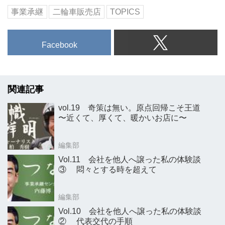
事業承継
二輪車販売店
TOPICS
Facebook
関連記事
vol.19 奇策は無い。原点回帰こそ王道
〜近くて、厚くて、暖かいお店に〜
編集部
Vol.11 会社を他人へ譲った私の体験談
③ 悶々とする時を超えて
編集部
Vol.10 会社を他人へ譲った私の体験談
② 代表交代の手順