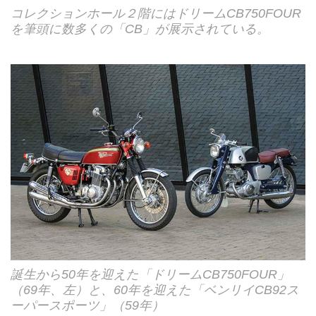
コレクションホール２階にはドリームCB750FOUR
を筆頭に数多くの「CB」が展示されている。
誕生から50年を迎えた「ドリームCB750FOUR」
（69年、左）と、60年を迎えた「ベンリイCB92ス
ーパースポーツ」（59年）