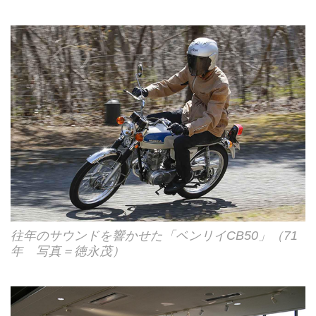
往年のサウンドを響かせた「ベンリイCB50」（71
年 写真＝徳永茂）