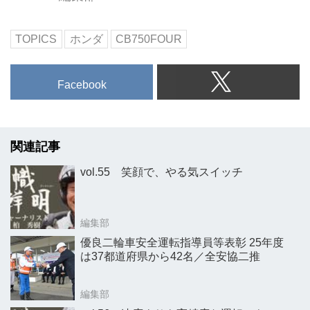
TOPICS
ホンダ
CB750FOUR
Facebook
関連記事
vol.55 笑顔で、やる気スイッチ
編集部
優良二輪車安全運転指導員等表彰 25年度
は37都道府県から42名／全安協二推
編集部