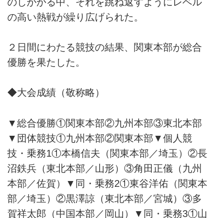
のしかかる中、それを跳ね返すようにレベル
の高い熱戦が繰り広げられた。
２日間にわたる競技の結果、関東本部が総合
優勝を果たした。
◆大会成績（敬称略）
▼総合優勝①関東本部②九州本部③東北本部
▼団体競技①九州本部②関東本部▼個人競
技・乗務1①本橋信夫（関東本部／埼玉）②長
沼鉄兵（東北本部／山形）③角田正儀（九州
本部／佐賀）▼同・乗務2①東谷洋佑（関東本
部／埼玉）②黒澤諒（東北本部／宮城）③多
賀祥太郎（中国本部／岡山）▼同・乗務3①山