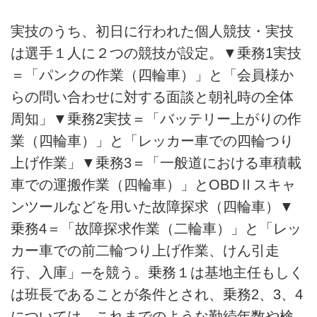
実技のうち、初日に行われた個人競技・実技
は選手１人に２つの競技が設定。▼乗務1実技
＝「パンクの作業（四輪車）」と「会員様か
らの問い合わせに対する面談と朝礼時の全体
周知」▼乗務2実技＝「バッテリー上がりの作
業（四輪車）」と「レッカー車での四輪つり
上げ作業」▼乗務3＝「一般道における車積載
車での運搬作業（四輪車）」とOBDⅡスキャ
ンツールなどを用いた故障探求（四輪車）▼
乗務4＝「故障探求作業（二輪車）」と「レッ
カー車での前二輪つり上げ作業、けん引走
行、入庫」─を競う。乗務１は基地主任もしく
は班長であることが条件とされ、乗務2、3、4
については、これまでのような勤続年数や検