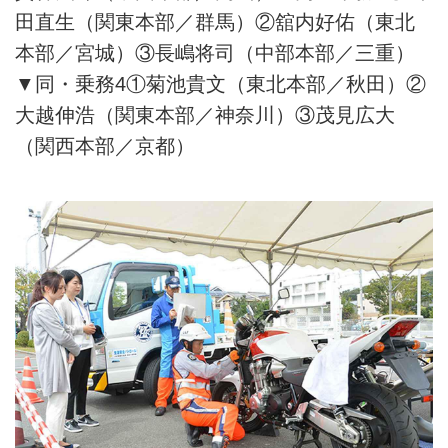
田直生（関東本部／群馬）②舘内好佑（東北
本部／宮城）③長嶋将司（中部本部／三重）
▼同・乗務4①菊池貴文（東北本部／秋田）②
大越伸浩（関東本部／神奈川）③茂見広大
（関西本部／京都）