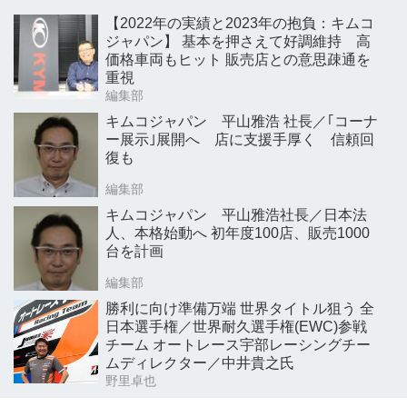
【2022年の実績と2023年の抱負：キムコ
ジャパン】 基本を押さえて好調維持 高
価格車両もヒット 販売店との意思疎通を
重視
編集部
キムコジャパン 平山雅浩 社長／｢コーナ
ー展示｣展開へ 店に支援手厚く 信頼回
復も
編集部
キムコジャパン 平山雅浩社長／日本法
人、本格始動へ 初年度100店、販売1000
台を計画
編集部
勝利に向け準備万端 世界タイトル狙う 全
日本選手権／世界耐久選手権(EWC)参戦
チーム オートレース宇部レーシングチー
ムディレクター／中井貴之氏
野里卓也