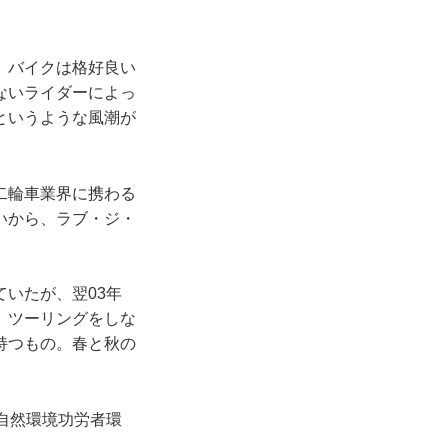
、バイクは格好良い
ないライダーによっ
というような風潮が
二輪車業界に携わる
いから、ラブ・ジ・
いたが、翌03年
、ツーリングをしな
持つもの。春と秋の
自然環境功労者環
。