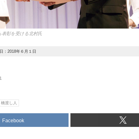
ら表彰を受ける北村氏
日：2018年６月１日
1
橋渡し人
Facebook