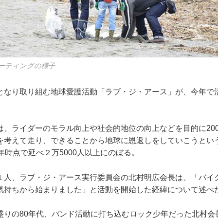
ーティングの様子
となり取り組む地球愛護活動「ラブ・ジ・アース」が、今年で活
は、ライダーのモラル向上や社会的地位の向上などを目的に20
を考えて走り、できることから地球に恩返しをしていこうとい
年時点で延べ２万5000人以上にのぼる。
１人、ラブ・ジ・アース実行委員会の北村明広会長は、「バイ
気持ちから始まりました」と活動を開始した経緯について述べ
盛りの80年代、バンド活動に打ち込むロック少年だった北村会