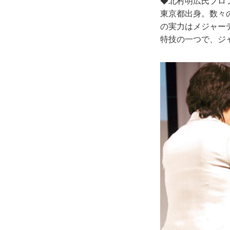
◆北村明広氏プロ
東京都出身。数々
の実力はメジャー
特技の一つで、ジ