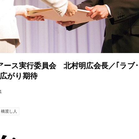
アース実行委員会 北村明広会長／｢ラブ･
る広がり期待
1
橋渡し人