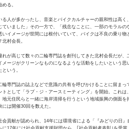
始める。
いる人が多かったし、音楽とバイクカルチャーの親和性は高く
じていました」その一方で、「残念なことに、一部のモラルの
悪いイメージが世間には根付いていて、バイクは不良の乗り物
す北村会長。
憧れが高じて数々の二輪専門誌を創刊してきた北村会長だが、
イメージがクリーンなものになるような活動をしたいという思
たという。
二輪専門誌の誌上などで意識の共有を呼びかけることに留まって
ントとして「ラブ・ジ・アースミーティング」を開始。これは
、地元住民らと一緒に海岸清掃を行うという地域振興の側面を
秋には開催30回を数えた。
社会貢献が認められ、14年には環境省による「『みどりの日』
らに17年には社会貢献支援財団から、｢社会貢献者表彰｣を受賞