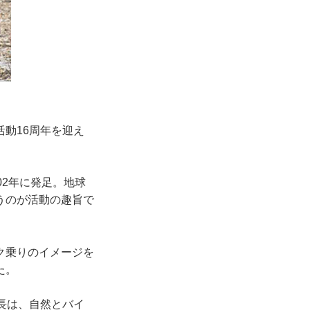
動16周年を迎え
02年に発足。地球
うのが活動の趣旨で
ク乗りのイメージを
た。
長は、自然とバイ