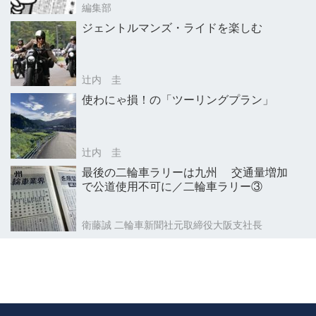
編集部
ジェントルマンズ・ライドを楽しむ
辻内 圭
使わにゃ損！の「ツーリングプラン」
辻内 圭
最後の二輪車ラリーは九州 交通量増加
で公道使用不可に／二輪車ラリー③
衛藤誠 二輪車新聞社元取締役大阪支社長