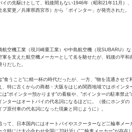
イの先駆けとして、戦後間もない1946年（昭和21年11月）、
社名変更／兵庫県西宮市）から「ポインター」が発売された。
崎航空機工業（現川崎重工業）や中島航空機（現SUBARU）
空軍を支えた航空機メーカーとして名を馳せたが、戦後の平和
乗りだした。
”食うこと”に精一杯の時代だったが、一方、”物を流通させて
え、特に古くからの商都・大阪をはじめ関西地域ではポインタ
は”ポインター預かります”の看板や、”ポインターの駐車禁止
インターはオートバイの代名詞になるほどに。（後にホンダの
イプ原付車の代名詞になった現象と同じように）。
追って、日本国内にはオートバイやスクーターなど二輪車メー
ーク時には大小合わせ全国に70社近い”二輪車メーカー”が存在