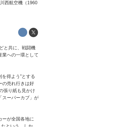
川西航空機（1960
などと共に、戦闘機
産業への一環として
利を得よう”とする
ーの売れ行きは好
”の張り紙も見かけ
「スーパーカブ」が
カーが全国各地に
したという。しか