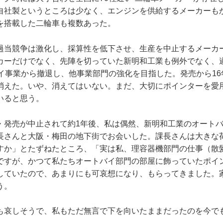
自社製というところは少なく、エンジンを供給するメーカーも
を搭載した二輪車も複数あった。
過当競争は激化し、採算性を低下させ、生産を中止するメーカ
カーだけでなく、先陣を切っていた新明和工業も例外でなく、遂に
バイ事業から撤退し、他事業部門の強化を目指した。発売から1
消えた。いや、消えてはいない。まだ、大切にポインターを愛
はいると思う。
・発売が中止されて約1年後、私は偶然、新明和工業のオート
長さんと大阪・梅田の地下街でお会いした。課長さんは大きな
すか」とたずねたところ、「実は私、理容器機部門の仕事（散
ですが、かつて私たちオートバイ部門の部屋に飾っていたポイ
していたので、あまりにも可哀想になり、もらってきました。
う。
も哀しそうで、私もただ無言で下を向いたままだったのを今で