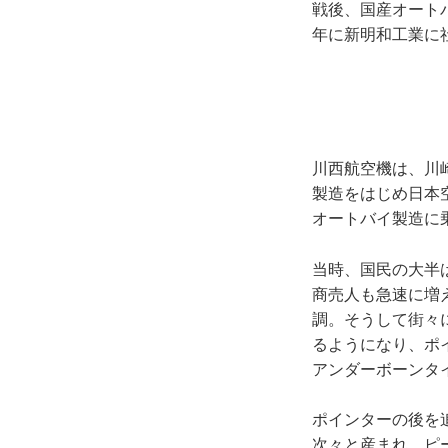
戦後、国産オートバ
年に新明和工業に
川西航空機は、川
製造をはじめ日本
オートバイ製造に
当時、国民の大半は
商売人も急速に増
調。そうして街々に
るようになり、ポ
アンダーボーンタ
ポインターの後を
次々と産まれ、ピ