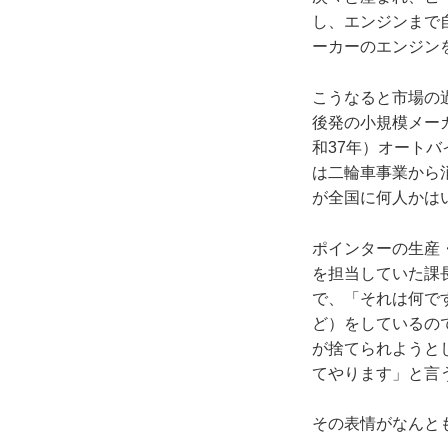
し、エンジンまで
ーカーのエンジン
こうなると市場の
後発の小規模メー
和37年）オート
は二輪車事業から
が全国に何人か
ポインターの生産
を担当していた課
で、「それは何で
ど）をしているの
が捨てられようと
てやります」と言
その表情がなんと