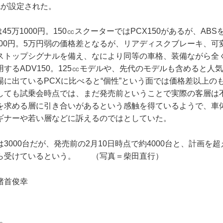
色が設定された。
は45万1000円。150㏄スクーターではPCX150があるが、ABS
2600円。5万円弱の価格差となるが、リアディスクブレーキ、
ストップシグナルを備え、なにより同等の車格、装備ながら全
するADV150。125㏄モデルや、先代のモデルも含めると人
場に出ているPCXに比べると“個性”という面では価格差以上の
しても試乗会時点では、まだ発売前ということで実際の客層は
を求める層に引き合いがあるという感触を得ているようで、車
ギナーや若い層などに訴えるのではとしていた。
3000台だが、発売前の2月10日時点で約4000台と、計画を
ら受けているという。 （写真＝柴田直行）
猪首俊幸