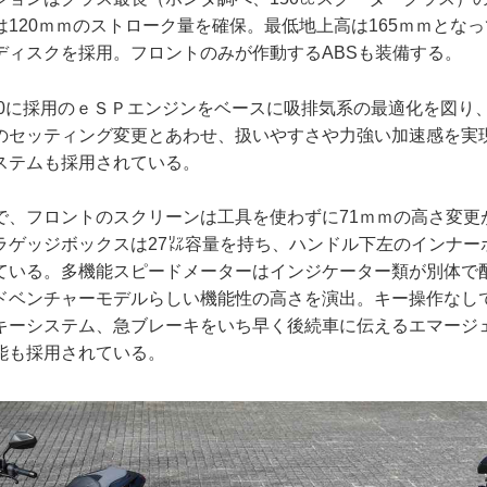
120ｍｍのストローク量を確保。最低地上高は165ｍｍとな
ディスクを採用。フロントのみが作動するABSも装備する。
150に採用のｅＳＰエンジンをベースに吸排気系の最適化を図り
のセッティング変更とあわせ、扱いやすさや力強い加速感を実
ステムも採用されている。
Dで、フロントのスクリーンは工具を使わずに71ｍｍの高さ変更
ラゲッジボックスは27㍑容量を持ち、ハンドル下左のインナー
ている。多機能スピードメーターはインジケーター類が別体で
ドベンチャーモデルらしい機能性の高さを演出。キー操作なし
キーシステム、急ブレーキをいち早く後続車に伝えるエマージ
能も採用されている。