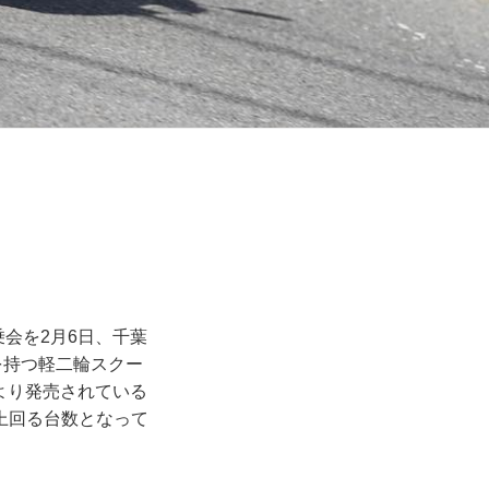
」
乗会を2月6日、千葉
を持つ軽二輪スクー
日より発売されている
上回る台数となって