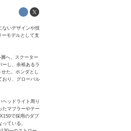
にないデザインや技
ゴリーモデルとして支
い層へ、スクーター
バーし、余裕あるラ
させた。ホンダとし
ており、グローバル
いヘッドライト周り
ったマフラーやテー
150で採用のダブ
なっている。
130㎜のストロー