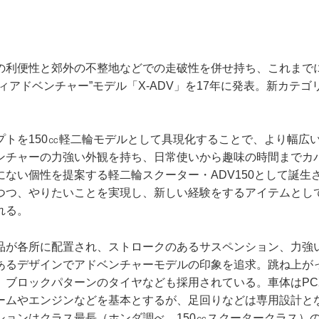
の利便性と郊外の不整地などでの走破性を併せ持ち、これまで
ィアドベンチャー”モデル「X-ADV」を17年に発表。新カテ
プトを150㏄軽二輪モデルとして具現化することで、より幅広
ンチャーの力強い外観を持ち、日常使いから趣味の時間までカ
にない個性を提案する軽二輪スクーター・ADV150として誕生
つつ、やりたいことを実現し、新しい経験をするアイテムとし
れる。
品が各所に配置され、ストロークのあるサスペンション、力強
あるデザインでアドベンチャーモデルの印象を追求。跳ね上が
、ブロックパターンのタイヤなども採用されている。車体はPCX
ームやエンジンなどを基本とするが、足回りなどは専用設計と
ョンはクラス最長（ホンダ調べ、150㏄スクータークラス）の