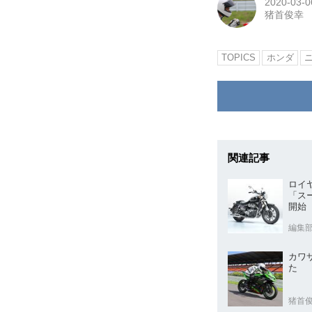
2020-03-0
猪首俊幸
TOPICS
ホンダ
関連記事
ロイ
「ス
開始
編集
カワサ
た
猪首