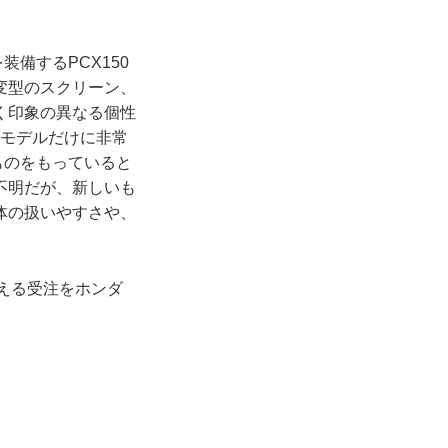
を装備するPCX150
可変型のスクリーン、
く印象の異なる個性
気モデルだけに非常
ものをもっていると
不明だが、新しいも
体の扱いやすさや、
超える受注をホンダ