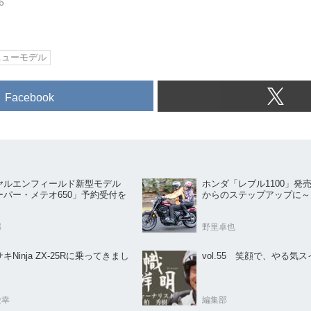
6
ニューモデル
Facebook
ヤルエンフィールド新型モデル
ホンダ「レブル1100」発
ーパー・メテオ650」予約受付を
からのステップアップに～
部
野里卓也
キNinja ZX-25Rに乗ってきまし
vol.55 笑顔で、やる気
俊幸
編集部