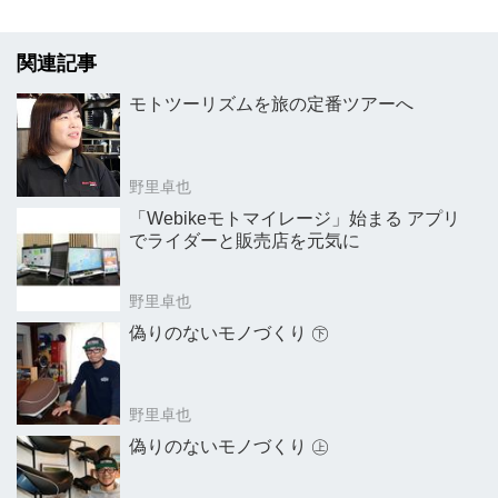
関連記事
モトツーリズムを旅の定番ツアーへ
野里卓也
「Webikeモトマイレージ」始まる アプリ
でライダーと販売店を元気に
野里卓也
偽りのないモノづくり ㊦
野里卓也
偽りのないモノづくり ㊤