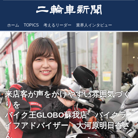
ホーム
TOPICS
考えるリーダー
業界人インタビュー
来店客が声をかけやすい雰囲気づく
りを
バイク王GLOBO蘇我店 バイクラ
イフアドバイザー 大河原明日香さ
ん