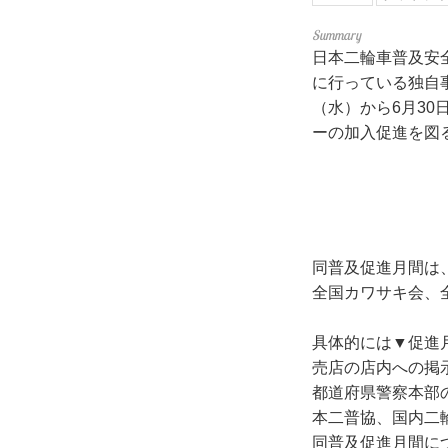
日本二輪車普及安
に行っている独自
（水）から6月3
ーの加入促進を図
同普及促進月間は
全国カワサキ会、
具体的には▼促進
売店の店内への掲
都道府県警察本部
本二普協、国内二
同普及促進月間に