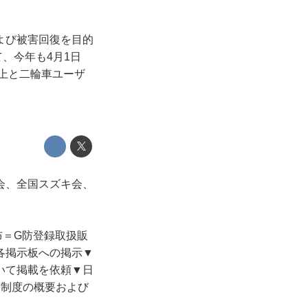
よび被害回復を目的
、今年も4月1日
向上と二輪車ユーザ
会、全国スズキ会、
布＝G防登録取扱販
各掲示板への掲示▼
いて掲載を依頼▼日
同制度の概要および