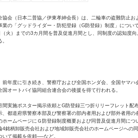
全協会（日本二普協／伊東孝紳会長）は、二輪車の盗難防止お
事業の「グッドライダー・防犯登録（G防登録）制度」について
0日（火）までの3カ月間を普及促進月間とし、同制度の認知度
る。
、前年度に引き続き、警察庁および全国ホンダ会、全国ヤマハ
全国オートバイ協同組合連合会の後援を得て行われる。
月間実施ポスター掲示依頼とG防登録三つ折りリーフレット配
示、都道府県警察本部及び警察署の部内者用および部外者用の
のホームページにＧ防登録制度概要および同普及促進月間につ
輪4銘柄卸販売会社および地域卸販売会社のホームページへの
ついて掲載を依頼──など。