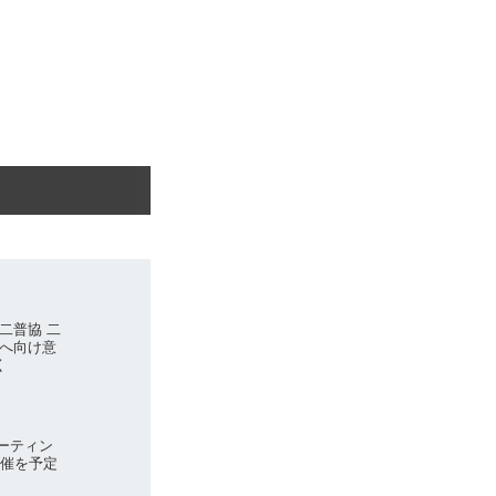
二普協 二
へ向け意
く
ーティン
回開催を予定