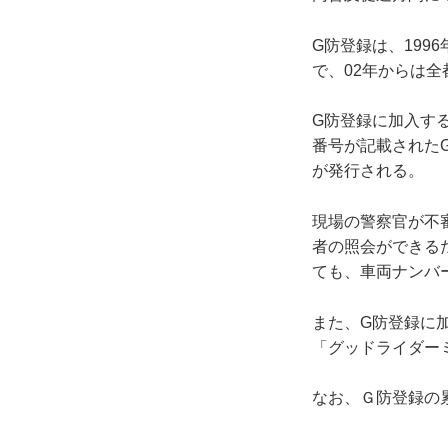
G防登録は、19
で、02年からは
G防登録に加入す
番号が記載された
が発行される。
現場の警察官が不
者の照会ができる
ても、車両ナンバ
また、G防登録に
「グッドライダー
なお、Ｇ防登録の累