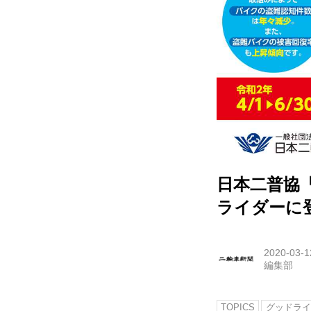
日本二普協
ライダーに
2020-03-1
編集部
TOPICS
グッドライ