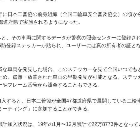
96年に日本二普協の前身組織（全国二輪車安全普及協会）の頃か
全都道府県で実施されるようになった。
ると、その車両に関するデータが警察の照会センターに登録さ
G防登録ステッカーが貼られ、ユーザーには真の所有者の証と
審な車両を発見した場合、このステッカーを見て全国いつでも
ため、盗難・放置された車両の早期発見が可能となる。ステッ
ーやフレーム番号から照会することもできる。
加入すると、日本二普協が全国47都道府県で展開している二輪
ミーティング」に参加することができる。
計加入状況は、19年の1月〜12月累計で22万8773件となっ