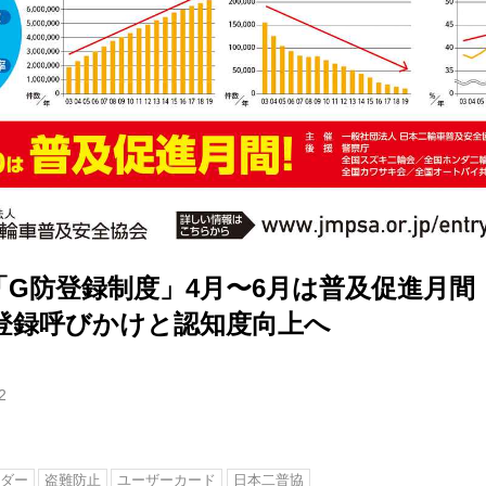
「G防登録制度」4月〜6月は普及促進月間
登録呼びかけと認知度向上へ
2
ダー
盗難防止
ユーザーカード
日本二普協