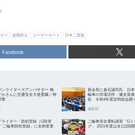
2
ダー
盗難防止
ユーザーカード
日本二普協
Facebook
パンライダーズアンバサダー 梅
新会長に倉石誠司氏 日本
どかさんに交通安全大使委嘱／神
輪車の市場活性・健全発展
県警
欲 令和4年度定時総会開
部
編集部
ドライダー・防犯登録（G防登
二輪車安全運転講習「Gミ
 「二輪車防犯登録」に名称変更
グ」 2021年度は全112