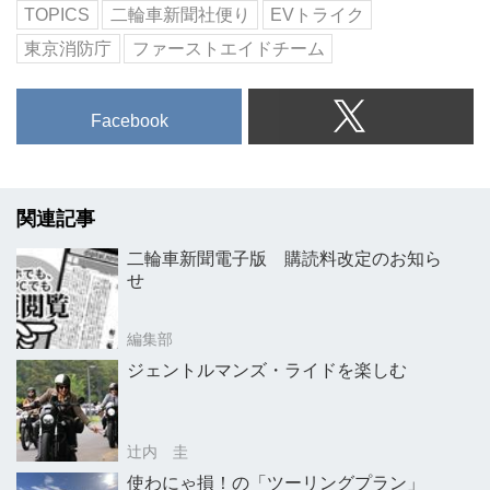
TOPICS
二輪車新聞社便り
EVトライク
東京消防庁
ファーストエイドチーム
Facebook
関連記事
二輪車新聞電子版 購読料改定のお知ら
せ
編集部
ジェントルマンズ・ライドを楽しむ
辻内 圭
使わにゃ損！の「ツーリングプラン」