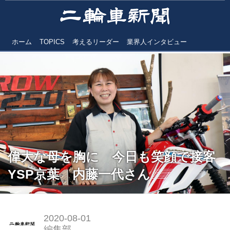
ホーム
TOPICS
考えるリーダー
業界人インタビュー
偉大な母を胸に 今日も笑顔で接客
YSP京葉 内藤一代さん
2020-08-01
編集部