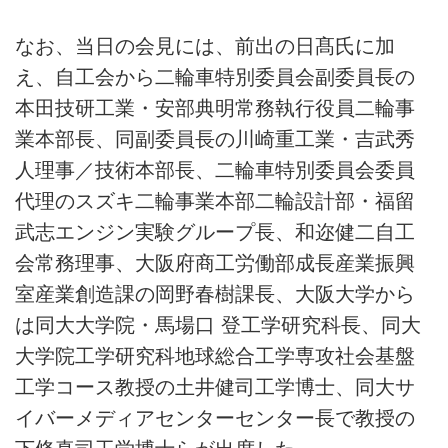
なお、当日の会見には、前出の日髙氏に加
え、自工会から二輪車特別委員会副委員長の
本田技研工業・安部典明常務執行役員二輪事
業本部長、同副委員長の川崎重工業・吉武秀
人理事／技術本部長、二輪車特別委員会委員
代理のスズキ二輪事業本部二輪設計部・福留
武志エンジン実験グループ長、和迩健二自工
会常務理事、大阪府商工労働部成長産業振興
室産業創造課の岡野春樹課長、大阪大学から
は同大大学院・馬場口 登工学研究科長、同大
大学院工学研究科地球総合工学専攻社会基盤
工学コース教授の土井健司工学博士、同大サ
イバーメディアセンターセンター長で教授の