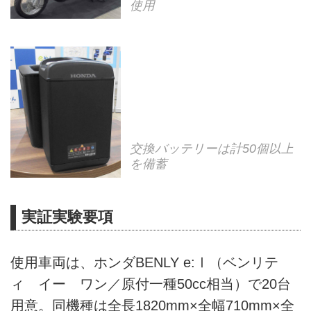
使用
交換バッテリーは計50個以上
を備蓄
実証実験要項
使用車両は、ホンダBENLY e:Ⅰ（ベンリテ
ィ イー ワン／原付一種50cc相当）で20台
用意。同機種は全長1820mm×全幅710mm×全