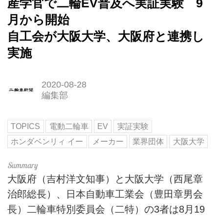
産学官で二輪EV普及へ実証実験 9
月から開始
自工会が大阪大学、大阪府と連携し
実施
2020-08-28
編集部
TOPICS
電動二輪車
EV
実証実験
ホンダベンリィ イー
メーカー
業界団体
大阪大学
大阪府（吉村洋文知事）と大阪大学（西尾章
治郎総長）、日本自動車工業会（豊田章男会
長）二輪車特別委員会（二特）の3者は8月19