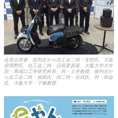
会見出席者。前列左から自工会二特・安部氏、大阪
府岡野氏、自工会二特・日髙委員長、大阪大学大学
院・馬場口工学研究科長、同・土井教授。後列左か
ら自工会二特・福留氏、同二特・吉武氏、同・和迩
氏、大阪大学・下條教授