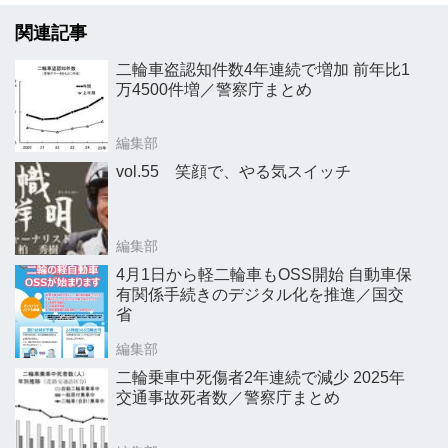
関連記事
二輪車盗認知件数4年連続で増加 前年比1
万4500件増／警察庁まとめ
編集部
vol.55 笑顔で、やる気スイッチ
編集部
4月1日から軽二輪車もOSS開始 自動車保
有関係手続きのデジタル化を推進／国交
省
編集部
二輪乗車中死傷者2年連続で減少 2025年
交通事故死者数／警察庁まとめ