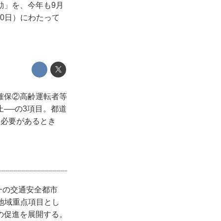
動」を、今年も9月
30日）にわたって
確保②高齢運転者等
──の3項目。都道
て必要があるとき
一の交通安全都市
地域重点項目とし
の促進を展開する。