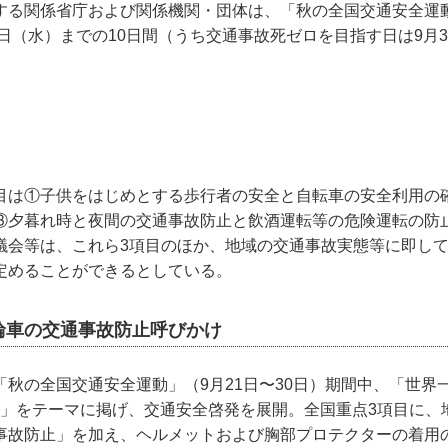
する関係省庁および関係機関・団体は、「秋の全国交通安全運
0日（水）までの10日間（うち交通事故死ゼロを目指す日は9月
目は①子供をはじめとする歩行者の安全と自転車の安全利用の
③夕暮れ時と夜間の交通事故防止と飲酒運転等の危険運転の防止
議会等は、これら3項目のほか、地域の交通事故実態等に即し
定めることができるとしている。
輪車の交通事故防止呼びかけ
「秋の全国交通安全運動」（9月21日〜30日）期間中、「世界
して」をテーマに掲げ、交通安全啓発を展開。全国重点3項目に、
事故防止」を加え、ヘルメットおよび胸部プロテクターの着用