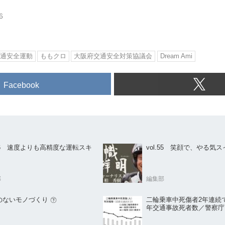
6
通安全運動
ももクロ
大阪府交通安全対策協議会
Dream Ami
Facebook
.56 速度よりも高精度な運転スキ
vol.55 笑顔で、やる気
部
編集部
偽りのないモノづくり ㊦
二輪乗車中死傷者2年連続で減
年交通事故死者数／警察庁