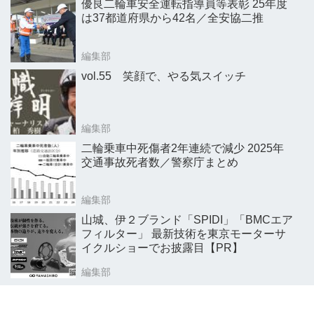
優良二輪車安全運転指導員等表彰 25年度
は37都道府県から42名／全安協二推
編集部
vol.55 笑顔で、やる気スイッチ
編集部
二輪乗車中死傷者2年連続で減少 2025年
交通事故死者数／警察庁まとめ
編集部
山城、伊２ブランド「SPIDI」「BMCエア
フィルター」 最新技術を東京モーターサ
イクルショーでお披露目【PR】
編集部