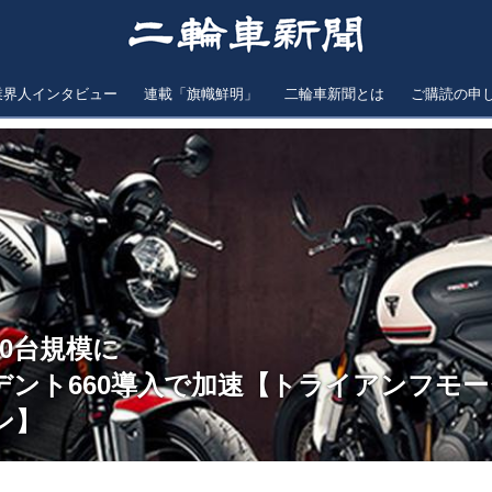
業界人インタビュー
連載「旗幟鮮明」
二輪車新聞とは
ご購読の申
00台規模に
デント660導入で加速【トライアンフモ
ン】