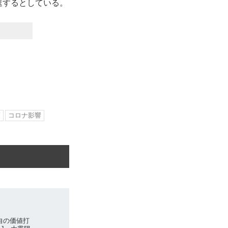
速するとしている。
策
コロナ影響
自の価値打