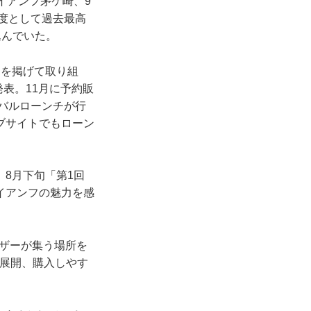
イアンフ茅ケ崎、9
月度として過去最高
込んでいた。
」を掲げて取り組
発表。11月に予約販
ーバルローンチが行
ブサイトでもローン
8月下旬「第1回
イアンフの魅力を感
ーザーが集う場所を
を展開、購入しやす