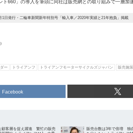
デント660」の導入を筆頭に同社は販売網との取り組みで一層加
年1月1日発行・二輪車新聞新年特別号「輸入車／2020年実績と21年抱負」掲載
9
ダー
トライアンフ
トライアンフモーターサイクルズジャパン
販売施
Facebook
な顧客層を捉え躍進 繁忙の販売
販売台数は3年で倍増 独