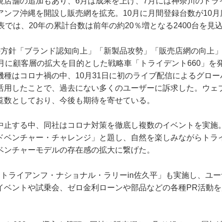
規店舗の追加もあり、6月は成果を上げ、7月には神奈川のトラ
アンフ沖縄を開設し販売網を拡充。10月に月間登録台数が10
表では、20年の累計台数は前年の約20％増となる2400台を見
の方針「ブランド認知向上」「新製品攻勢」「販売店網の向上
月に顧客層の拡大を目的とした戦略車「トライデント660」を
機種はコロナ禍の中、10月31日に初のライブ配信によるグロ
活用したことで、過去にない多くのユーザーに訴求した。ウェ
覧数としており、今後も期待を寄せている。
中止する中、同社はコロナ対策を徹底し複数のイベントを実施。
ドベンチャー・チャレンジ」と題し、自然を楽しみながらトラ
ベンチャーモデルの存在感の拡大に繋げた。
「トライアンフ・ナショナル・ラリーin佐久平」も実施し、ユ
イベントや試乗会、ゼロ金利ローンや部品などの各種PR活動