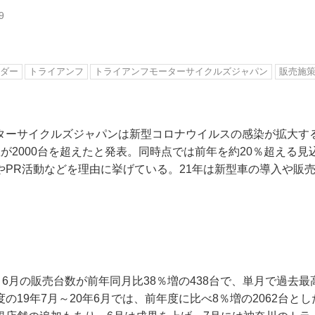
9
ダー
トライアンフ
トライアンフモーターサイクルズジャパン
販売施
ターサイクルズジャパンは新型コロナウイルスの感染が拡大する
が2000台を超えたと発表。同時点では前年を約20％超える
やPR活動などを理由に挙げている。21年は新型車の導入や販
、6月の販売台数が前年同月比38％増の438台で、単月で過去
の19年7月～20年6月では、前年度に比べ8％増の2062台と