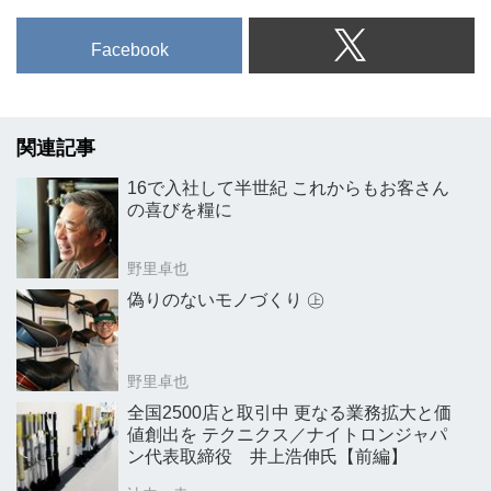
Facebook
関連記事
16で入社して半世紀 これからもお客さん
の喜びを糧に
野里卓也
偽りのないモノづくり ㊤
野里卓也
全国2500店と取引中 更なる業務拡大と価
値創出を テクニクス／ナイトロンジャパ
ン代表取締役 井上浩伸氏【前編】