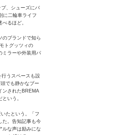
ャップ、シューズにバ
ン別に二輪車ライフ
述べるほど。
ーツのブランドで知ら
。モトグッツィの
aのミラーや外装用パ
を行うスペースも設
店頭でも静かなブー
ンされたBREMA
だという。
驚いたという。「フ
した。告知記事も今
アルな声は励みにな