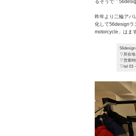
るそうで「56de
昨年より二輪アパ
化して56desig
motorcycle
56desig
▽所在地
▽営業時
▽tel 03