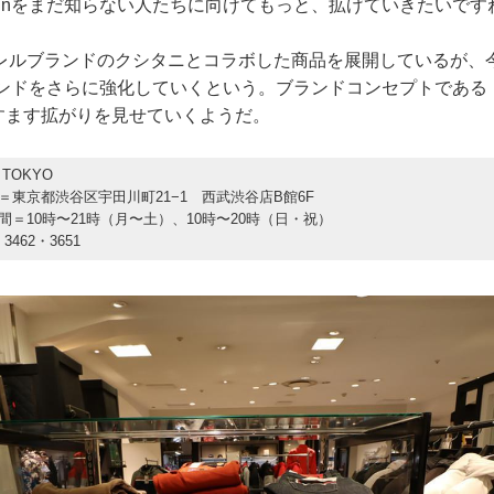
signをまだ知らない人たちに向けてもっと、拡げていきたいで
レルブランドのクシタニとコラボした商品を展開しているが、
nランドをさらに強化していくという。ブランドコンセプトである「Lif
」はますます拡がりを見せていくようだ。
n TOKYO
＝東京都渋谷区宇田川町21−1 西武渋谷店B館6F
間＝10時〜21時（月〜土）、10時〜20時（日・祝）
・3462・3651