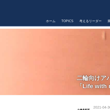
ホーム
TOPICS
考えるリーダー
二輪向けア
「Life wit
2021-04-3