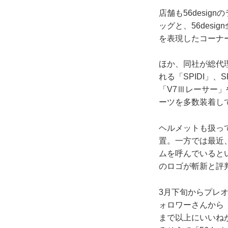
店舗も56desi
ッグと、56des
を表現したコーナ
ほか、同社が総代理
れる「SPIDI」
「V7Ⅲレーサー」
ーツを多数装着し
ヘルメットも扱っ
置。一方では最近
ムを呼んでいると
のロゴが斬新と評
3月下旬からプレ
ォロワーさんから
まで以上にいいね