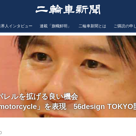
業界人インタビュー
連載「旗幟鮮明」
二輪車新聞とは
ご購読の申
パレルを拡げる良い機会
h motorcycle」を表現 56design TOKY
0