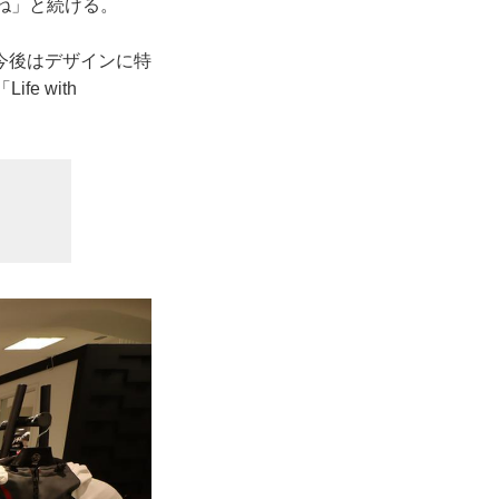
すね」と続ける。
今後はデザインに特
e with