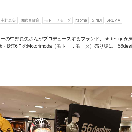
中野真矢
西武百貨店
モトーリモーダ
rizoma
SPIDI
BREMA
イダーの中野真矢さんがプロデュースするブランド、56design
B館6ＦのMotorimoda（モトーリモーダ）売り場に「56desig