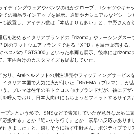
gnのライディングウェアやパンツのほかグローブ、Tシャツやキ
ign全ての商品ラインアップを展示。通勤やカジュアルなどシー
ーも設置し、アイテム数は「本店よりも多い」と、中野さんが
店を務めるイタリアブランドの「rizoma」やレーシングス
、SPIDIのフットウエアブランドである「XPD」も展示販売する
やベスパの「GTS300」といった車両も展示、後車にはrizom
て、車両向けのカスタマイズも提案していた。
ており、Araiヘルメットの別注販売やフィッティングサービス
、イタリア本国で人気に火が付いた「BREMA（ブレマ）」が
いう。ブレマは往年のモトクロス向けブランドだが、袖にデザイ
判を呼んでおり、日本人向けにもちょうどフィットするサイズ
オープンという形で、SNSなどで告知していたが意外な反応に
『応援する』とか『近いから行く』とか、素早い反応がありま
が付きました」と、嬉しそうに話す中野さん。ポジティブでリ