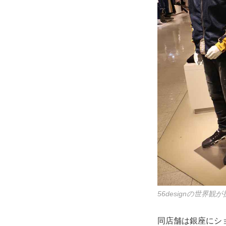
56designの世界
同店舗は銀座にシ