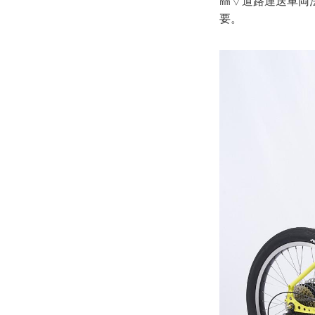
㎜▽道路運送車両
要。