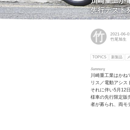
川崎重工が
先行テスト
竹
2021-06-0
竹尾旭生
TOPICS
新製品
川崎重工業はかねて
リス／電動アシス
それに伴い5月1
様車の先行限定販
者が募られ、両モ