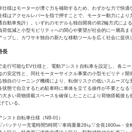
車仕様はモーターが漕ぐ力を補助するため、わずかな力で快適
仕様はアクセルレバーを指で押すことで、モーター動力により
通自動車免許）。いずれのモデルも独自開発の前2輪方式によ
負荷低減と小型モビリティへの関心や要望が社会的に一層高ま
アップし、カワサキ独自の新たな移動ツールを広く社会に提供
特長
で走行可能なEV仕様と、電動アシスト自転車を設定し、各ニー
はの安定性と、同社モーターサイクル事業の小型モビリティ開
る独自のリーニング機構により、転倒リスクの低いスムーズな
各状態で自立するため駐車時に車体を立てる操作が不要となる
の大きい荷物搭載スペースを確保したことにより荷物搭載後も
挙げている。
シスト自転車仕様（NB-01）
▽バッテリー充電時間5時間▽車両重量28㎏▽全長1600㎜・全幅