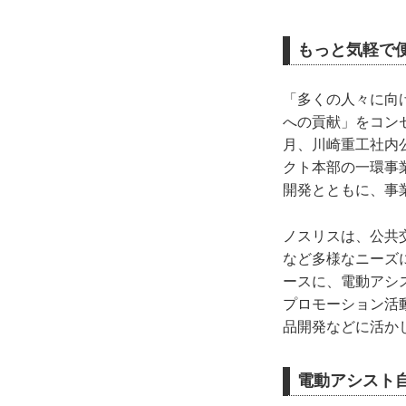
もっと気軽で
「多くの人々に向
への貢献」をコン
月、川崎重工社内
クト本部の一環事
開発とともに、事
ノスリスは、公共
など多様なニーズ
ースに、電動アシ
プロモーション活
品開発などに活か
電動アシスト