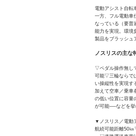
電動アシスト自転
一方、フル電動車
なっている（要普
能力を実現。環境
製品をブラッシュ
ノスリスの主な
▽ペダル操作無し
可能▽三輪ならで
い操縦性を実現す
加えて空車／乗車
の低い位置に容量
が可能──などを
▼ノスリス／電動ア
航続可能距離50㎞