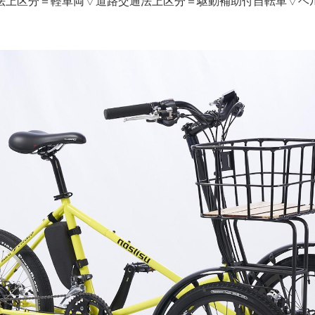
法上区分＝軽車両▽道路交通法上区分＝駆動補助付自転車▽ヘ