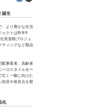
ィ誕生
で、より豊かな生活
ジェクトは昨年9
。社長直轄プロジェ
ケティングなど製品
宅配事業者、高齢者
ニベロスタイルをベ
で広く一般に向けた
た知見や改良点を製
品化