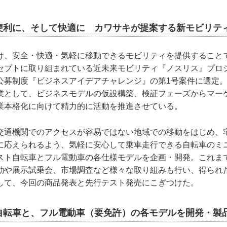
便利に、そして快適に カワサキが提案する新モビリテ
け、安全・快適・気軽に移動できるモビリティを提供すること
セプトに取り組まれている近未来モビリティ『ノスリス』プロ
公募制度『ビジネスアイデアチャレンジ』の第1号案件に選定
業として、ビジネスモデルの仮設構築、検証フェーズからマー
業本格化に向けて精力的に活動を推進させている。
交通機関でのアクセスが容易ではない地域での移動をはじめ、
に応えられるよう、気軽に安心して乗車走行できる自転車のミ
スト自転車とフル電動車の各仕様モデルを企画・開発。これま
動や展示試乗会、市場調査など様々な取り組みも行い、得られ
して、今回の商品発表と先行テスト発売にこぎつけた。
自転車と、フル電動車（要免許）の各モデルを開発・製