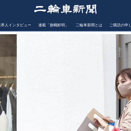
業界人インタビュー
連載「旗幟鮮明」
二輪車新聞とは
ご購読の申