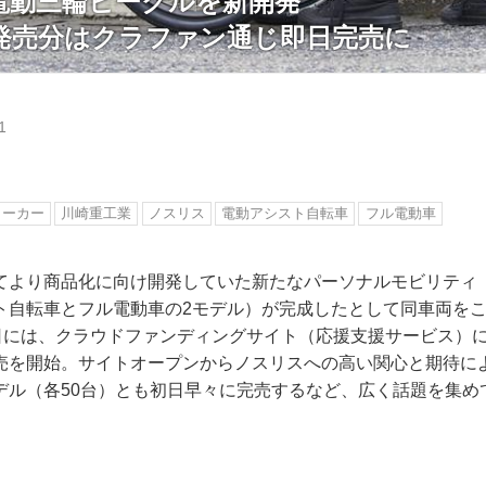
電動三輪ビークルを新開発
発売分はクラファン通じ即日完売に
1
メーカー
川崎重工業
ノスリス
電動アシスト自転車
フル電動車
より商品化に向け開発していた新たなパーソナルモビリティ「no
ト自転車とフル電動車の2モデル）が完成したとして同車両を
2日には、クラウドファンディングサイト（応援支援サービス）
売を開始。サイトオープンからノスリスへの高い関心と期待に
デル（各50台）とも初日早々に完売するなど、広く話題を集め