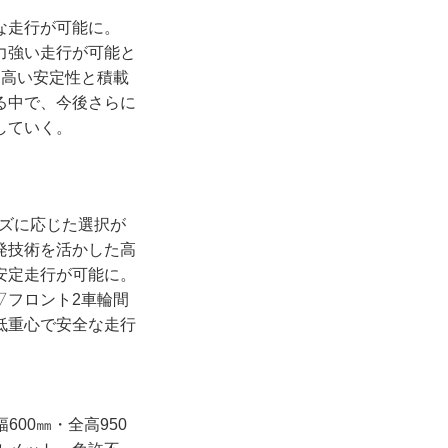
な走行が可能に。
力強い走行が可能と
る高い安定性と積載
る中で、今後さらに
していく。
ズに応じた選択が
発技術を活かした高
安定走行が可能に。
▽フロント2車輪間
低重心で安全な走行
600㎜・全高950