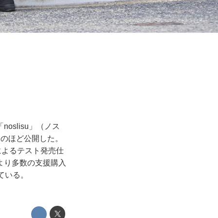
slisu」（ノス
このほど公開した。
によるテスト発売仕
より多数の支援購入
ている。