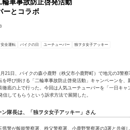
二輪車事故防止啓発活動
バーとコラボ
3
安全運転
バイクの日
ユーチューバー
独ヲタ女子アッキー
8月21日、バイクの森小鹿野（秩父市小鹿野町）で地元の3警
転を呼び掛ける「二輪車事故防止啓発活動」キャンペーンを、
策徹底の上で行った。今回は人気ユーチューバーを「一日キャ
く発信してもらうという訴求方法で展開した。
ーン隊長は、「独ヲタ女子アッキー」さん
玉県警が飯能警察署、秩父警察署、小鹿野警察署の3署と共催