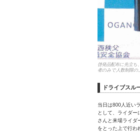
啓発品配布に先立ち
者のみで人数制限の
ドライブスル
当日は800人近
として、ライダー
さんと来場ライダ
をとった上で行わ