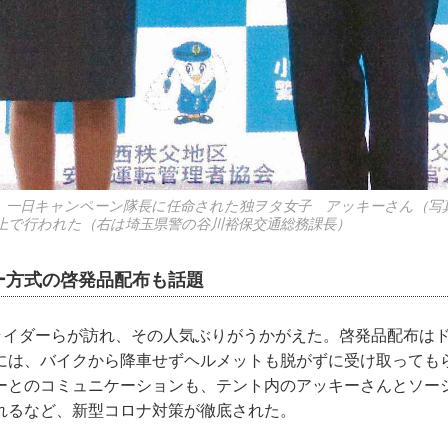
、一日キャンペーン隊長に任命された独ヲタ女子 アッキーさん（写
上で行われた（右は埼玉県警の谷川裕保交通総務課長）
ー方式の啓発品配布も話題
いライダーらが訪れ、その人気ぶりがうかがえた。啓発品配布は
には、バイクから降車せずヘルメットも脱がずに受け取っても
ーとのコミュニケーションも、テント内のアッキーさんとソー
れるなど、新型コロナ対策が徹底された。