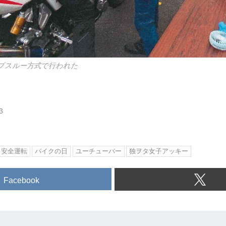
ブスルー方式で行われた
3
安全運転
バイクの日
ユーチューバー
独ヲタ女子アッキー
Facebook