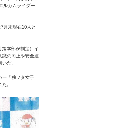
エルカムライダー
7月末現在10人と
全対策本部が制定）イ
意識の向上や安全運
狙いだ。
ーバー「独ヲタ女子
れた。