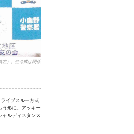
真左）。任命式は関係
ドライブスルー方式
らう形に。アッキー
シャルディスタンス