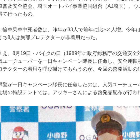
車普及安全協会、埼玉オートバイ事業協同組合（AJ埼玉）、ウ
得て行ったもの。
輪車乗車中死者数は、昨年が33人で前年に比べ4人増。今年は
うち8人は胸部プロテクターが非着用だった。
え、8月19日・バイクの日（1989年に政府総務庁の交通安
気ユーチューバーを一日キャンペーン隊長に任命し、安全運転
ロテクターの着用を呼び掛けてもらうのが、今回の啓発活動の
県警が一日キャンペーン隊長に任命したのは、人気ユーチュ
会場の特設テントでは、アッキーさんによる啓発品配布が行わ