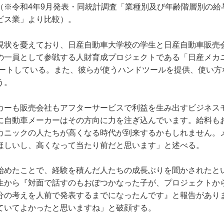
（※令和4年9月発表・同統計調査「業種別及び年齢階層別の給
ビス業」より比較）。
現状を憂えており、日産自動車大学校の学生と日産自動車販売
の一員として参戦する人財育成プロジェクトである「日産メカ
サポートしている。また、彼らが使うハンドツールを提供、使い
う。
カーも販売会社もアフターサービスで利益を生み出すビジネス
に自動車メーカーはその方向に力を注ぎ込んでいます。給料も
カニックの人たちが高くなる時代が到来するかもしれません。
ほしいし、高くなって当たり前だと思います」と述べる。
始めたことで、経験を積んだ人たちの成長ぶりを聞かされたと
生から『対面で話すのもおぼつかなった子が、プロジェクトか
分の考えを人前で発表するまでになったんです』と報告があり
ていてよかったと思いますね」と破顔する。