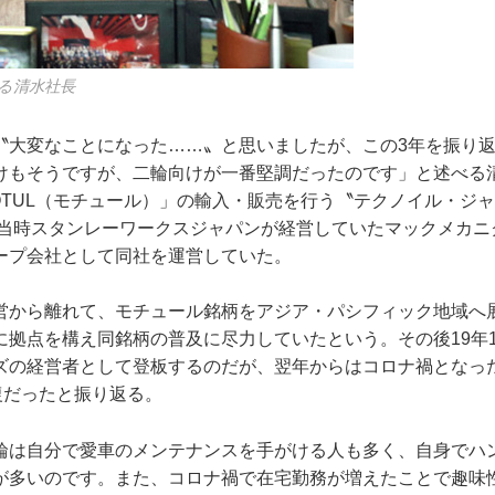
る清水社長
〝大変なことになった……〟と思いましたが、この3年を振り
けもそうですが、二輪向けが一番堅調だったのです」と述べる清
OTUL（モチュール）」の輸入・販売を行う〝テクノイル・ジ
は、当時スタンレーワークスジャパンが経営していたマックメカ
ープ会社として同社を運営していた。
営から離れて、モチュール銘柄をアジア・パシフィック地域へ
に拠点を構え同銘柄の普及に尽力していたという。その後19年
ズの経営者として登板するのだが、翌年からはコロナ禍となっ
復だったと振り返る。
輪は自分で愛車のメンテナンスを手がける人も多く、自身でハ
が多いのです。また、コロナ禍で在宅勤務が増えたことで趣味