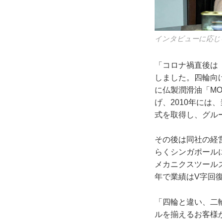
インタビューに応じ
「コロナ禍直後は
しました。四輪向
に仏製潤滑油「M
げ、2010年に
式を取得し、グル
その後は同社の経
らくシンガポール
メカニクスツール
年で業績はV字回
「四輪と違い、二
ルを揃えるお客様