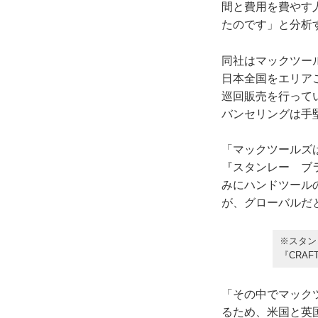
間と費用を費やす
たのです」と分析
同社はマックツー
日本全国をエリア
巡回販売を行って
バンセリングは手
「マックツールズ
『スタンレー ブ
みにハンドツール
が、グローバルだ
※スタン
『CRA
「その中でマック
るため、米国と英