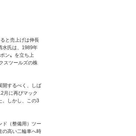
返ると売上げは伸長
水氏は、1989年
ャポン〟を立ち上
ニクスツールズの株
展開するべく、しば
12月に再びマック
た。しかし、この3
ンド（整備用）ツー
性の高い二輪車へ時