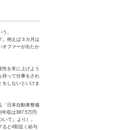
いう。
す。例えば３カ月は
いオファーが出たか
産性を常に上げよう
を持って仕事をされ
とをしないといけま
る「日本自動車整備
収は387.5万円
ついて』より）。
すると4割近く給与