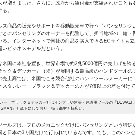
人が増えました。さらに、政府から給付金が支給されたことも
する。
ルズ商品の販売やサポートを移動販売車で行う〝バンセリング
ごとにバンセリングのオーナーを配置して、担当地域の二輪・
いる。インターネットで同社の商品を購入できるECサイトも
堅いビジネスモデルだという。
は米国に本社を置き、世界市場で約2兆5000億円の売上げを誇
ラック＆デッカー』（※）が展開する最高級のハンドツールの
の売上高では、米国でこそ競合他社のハンドツールメーカーに
とスタンレー ブラック＆デッカーの方が7倍以上の差を付け
レー ブラック＆デッカー社はインフラや建築・建設用ツールの『DEWALT
FTSMAN』も傘下にしており、扱う商材も幅広い。
ツールズは、プロのメカニックだけにバンセリングという特殊
国と日本の3カ国だけで行われているんです。でも、このバン