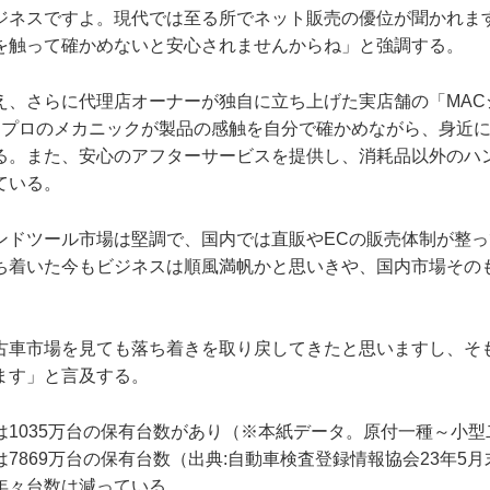
ジネスですよ。現代では至る所でネット販売の優位が聞かれま
を触って確かめないと安心されませんからね」と強調する。
え、さらに代理店オーナーが独自に立ち上げた実店舗の「MAC
。プロのメカニックが製品の感触を自分で確かめながら、身近
る。また、安心のアフターサービスを提供し、消耗品以外のハ
ている。
ンドツール市場は堅調で、国内では直販やECの販売体制が整
ち着いた今もビジネスは順風満帆かと思いきや、国内市場その
古車市場を見ても落ち着きを取り戻してきたと思いますし、そ
ます」と言及する。
1035万台の保有台数があり（※本紙データ。原付一種～小型
7869万台の保有台数（出典:自動車検査登録情報協会23年5
年々台数は減っている。