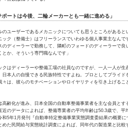
サポートは今後、二輪メーカーとも一緒に進める」
ルのユーザーであるメカニックについても思うところがあると
ニック（整備士）はフリーランスでいわゆる個人事業主なんで
スのディーラーで勤務して、隣町のフォードのディーラーで良
くとか、そういう専門職なんです」
ックはディーラーや整備工場の社員なのですが、一人一人が生
。日本人の自慢できる民族特性ですよね。プロとしてプライド
我々は、彼らのモチベーションやロイヤリティを引き上げるこ
は高齢化が進み、日本全国の自動車整備事業者を主な会員とす
近のデータによれば、整備専業者の平均年齢は50.3歳で、平均年
令和5年1月発刊『自動車特定整備事業実態調査委結果の概要に
とめた民間給与実態統計調査によれば、同年代の製造業と比較