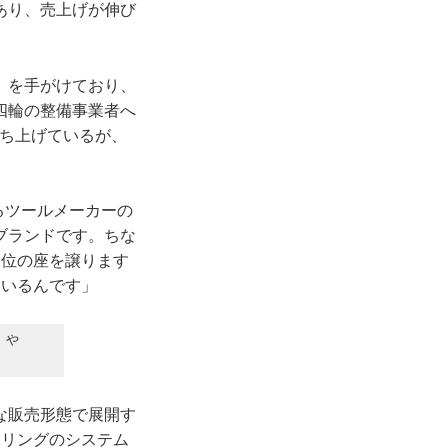
あり、売上げが伸び
〟を手がけており、
四輪の整備事業者へ
立ち上げているが、
るツールメーカーの
ブランドです。ちな
1位の座を譲ります
ているんです」
』や
な販売形態で展開す
セリングのシステム