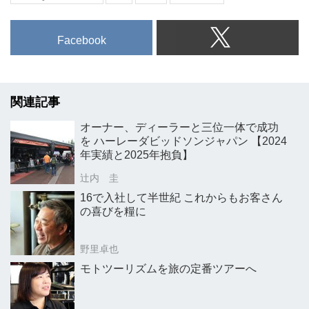
Facebook
関連記事
オーナー、ディーラーと三位一体で成功
を ハーレーダビッドソンジャパン 【2024
年実績と2025年抱負】
辻内 圭
16で入社して半世紀 これからもお客さん
の喜びを糧に
野里卓也
モトツーリズムを旅の定番ツアーへ