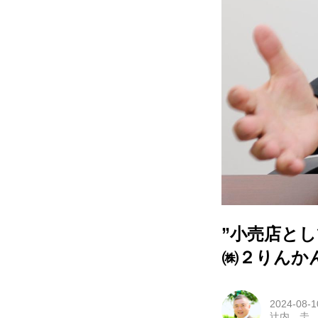
”小売店と
㈱２りんか
2024-08-1
辻内 圭