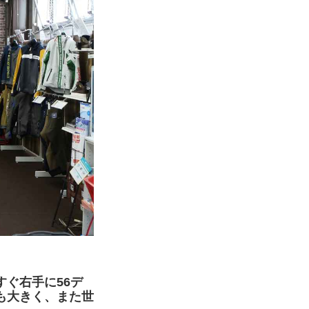
ぐ右手に56デ
も大きく、また世