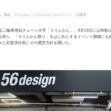
品・用品
２りんかん
２りんかんイエローハット
石渡淳
える二輪車用品チェーン大手「２りんかん」。9月13日には和歌
る傍ら、「２りんかん祭り」をはじめとするイベント開催にも精
きた石渡淳社長にその運営方針を聞いた。