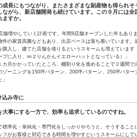
の成長にもつながり、またさまざまな副産物も得られそ
しながら、新店舗開発も続けています。この９月には全国
れますか。
3店舗増やしていく計画です。年間9店舗オープンした年もあり
物件の家賃高騰などもあり、出店ペースは落ち着いています。
を購入し、建てた店舗を借りるというスキームも増えています（
ープに入り、㈱２りんかんイエローハットとなっている）」
１カ月かかっていたところ、棚割り化を進めることで２週間で
ゾーニングを150坪パターン、200坪パターン、250坪パタ
た」
け込み寺に
を大事にする一方で、効率も追求しているのですね。
て標準化・単純化・専門化をしっかりやろうと。そうすること
ッフがお客様と対応できる時間を増やすというスキームにして