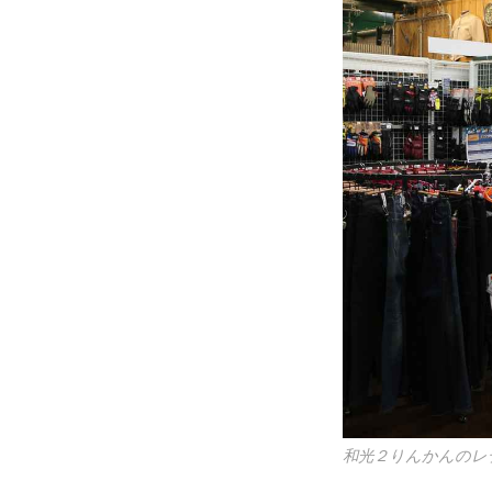
和光２りんかんのレ