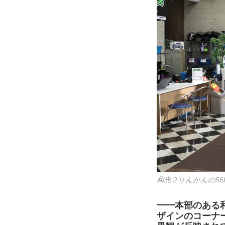
和光２りんかんの56
━━本部のある
ザインのコーナ