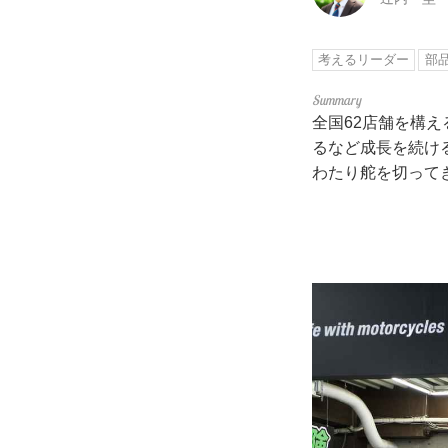
考えるリーダー
部
全国62店舗を構
るなど成長を続け
わたり舵を切って