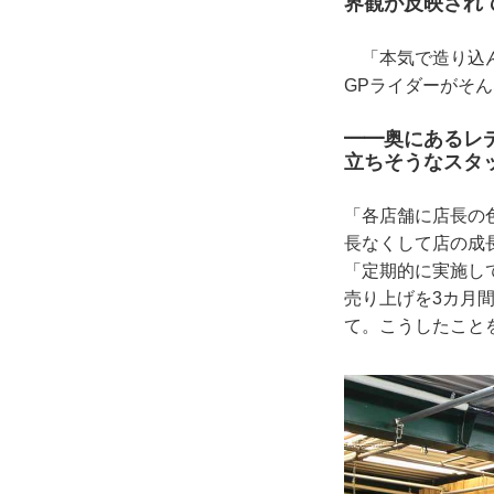
界観が反映され
「本気で造り込ん
GPライダーがそ
━━奥にあるレ
立ちそうなスタ
「各店舗に店長の
長なくして店の成
「定期的に実施し
売り上げを3カ月
て。こうしたこと