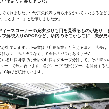
ているように感じました。
でくれました。中野真矢代表も自ら汗をかいてくださるなど
んなことまで…』と恐縮しましたが」
ディースコーナーの充実ぶりも目を見張るものがあり、
ッフ解説入りのPOPなど、店内のそこかしこに工夫が見
色が出ています。小売業は『店長産業』と言えるほど、店長は
長はなく、店の成長なくして会社の成長はありません」
ている店長研修では全店の店長をグループ分けして、その時々
間クールで競い合います。各グループで販促ツールを開発する
を10年ほど続けています」