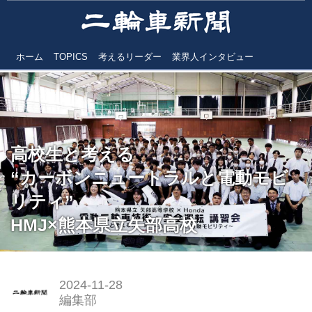
ホーム
TOPICS
考えるリーダー
業界人インタビュー
高校生と考える
“カーボンニュートラルと電動モビ
リティ”
HMJ×熊本県立矢部高校
2024-11-28
編集部