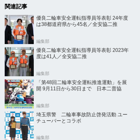
関連記事
優良二輪車安全運転指導員等表彰 24年度
は38都道府県から45名／全安協二推
編集部
優良二輪車安全運転指導員等表彰 2023年
度は41人／全安協二推
編集部
「第48回二輪車安全運転推進運動」を展
開 9月11日から30日まで 日本二普協
編集部
埼玉県警 二輪車事故防止啓発活動 ユー
チューバーとコラボ
編集部