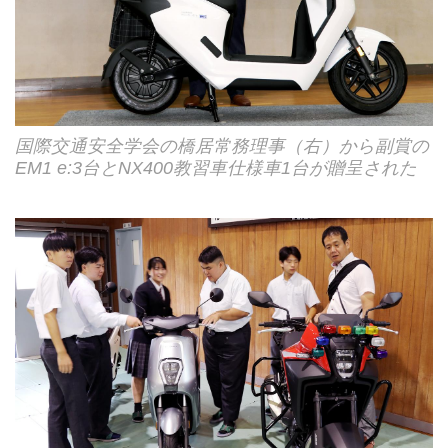
国際交通安全学会の橋居常務理事（右）から副賞の
EM1 e:3台とNX400教習車仕様車1台が贈呈された