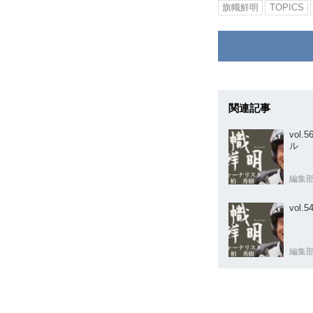
旗幟鮮明
TOPICS
関連記事
vol
ル
編集
vol
編集