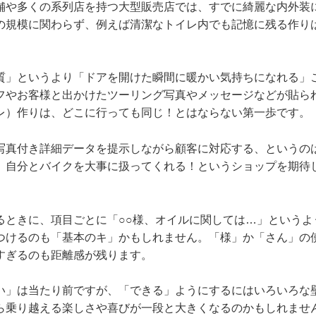
舗や多くの系列店を持つ大型販売店では、すでに綺麗な内外装
の規模に関わらず、例えば清潔なトイレ内でも記憶に残る作り
質」というより「ドアを開けた瞬間に暖かい気持ちになれる」
フやお客様と出かけたツーリング写真やメッセージなどが貼ら
レ）作りは、どこに行っても同じ！とはならない第一歩です。
写真付き詳細データを提示しながら顧客に対応する、というの
、自分とバイクを大事に扱ってくれる！というショップを期待
。
るときに、項目ごとに「○○様、オイルに関しては…」というよ
つけるのも「基本のキ」かもしれません。「様」か「さん」の
すぎるのも距離感が残ります。
い」は当たり前ですが、「できる」ようにするにはいろいろな
ら乗り越える楽しさや喜びが一段と大きくなるのかもしれませ