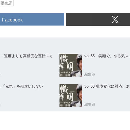
販売店
Facebook
.56 速度よりも高精度な運転スキ
vol.55 笑顔で、やる気
部
編集部
.54 「元気」を勘違いしない
vol.53 環境変化に対
部
編集部