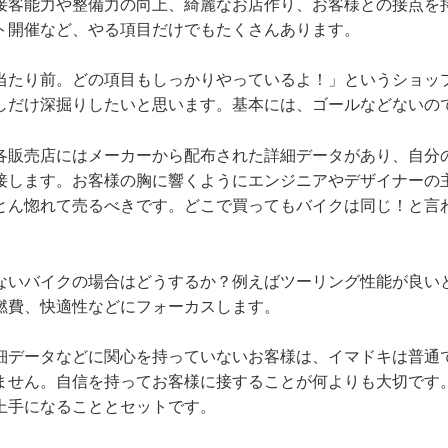
接客能力や整備力の向上、綺麗なお店作り、お客様との接点を
ト開催など、やる項目だけでもたくさんあります。
当たり前。どの項目もしっかりやっているよ！」というショッ
しだけ深掘りしたいと思います。基本には、ゴールなどないの
各販売店にはメーカーから配布された詳細データがあり、自分
接します。お客様の胸に響くようにエンジニアやデザイナーの
とん惚れて売るべきです。どこで買ってもバイクは同じ！と言
ないバイクの場合はどうするか？例えばツーリング性能が良い
燃費、快適性などにフォーカスします。
細データなどに関心を持っていないお客様は、イマドキは普通
ません。自信を持ってお客様に接することが何よりも大切です
上手になることとセットです。