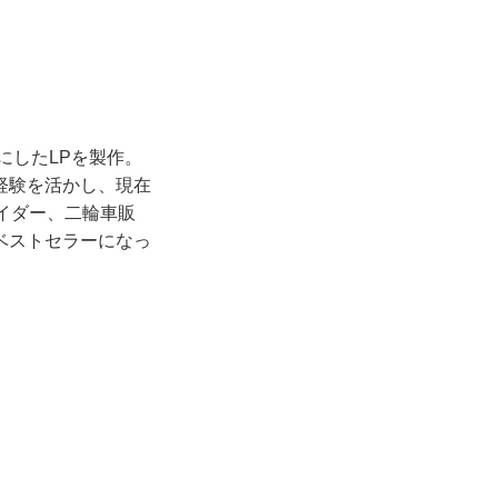
にしたLPを製作。
経験を活かし、現在
イダー、二輪車販
ベストセラーになっ