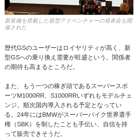
新装備を搭載した新型アドベンチャーの発表会も開
催された
歴代GSのユーザーはロイヤリティが高く、新
型GSへの乗り換え需要が旺盛という。関係者
の期待も高まるところだ。
また、もう一つの稼ぎ頭であるスーパースポ
ーツM1000RR、S1000RRいずれもモデルチェ
ンジ。順次国内導入される予定となってい
る。24年にはBMWがスーパーバイク世界選手
権（SBK）を制したことも手伝い、自信を持
って販売できそうだ。