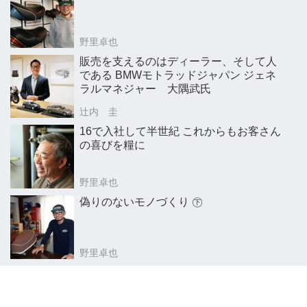
野里卓也
販売を支えるのはディーラー、そして人
である BMWモトラッドジャパン ジェネ
ラルマネジャー 大隅武氏
辻内 圭
16で入社して半世紀 これからもお客さん
の喜びを糧に
野里卓也
偽りのないモノづくり ㊦
野里卓也