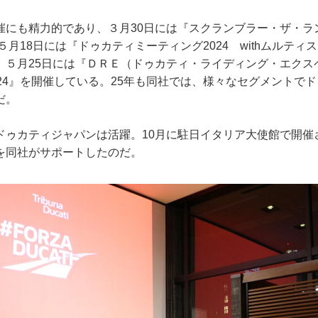
催にも精力的であり、３月30日には『スクランブラー・ザ・ラ
。５月18日には『ドゥカティミーティング2024 withムルテ
、５月25日には『ＤＲＥ（ドゥカティ・ライディング・エクス
24』を開催している。25年も同社では、様々なセグメントで
だ。
ドゥカティジャパンは活躍。10月に駐日イタリア大使館で開催
を同社がサポートしたのだ。