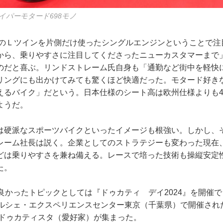
イパーモタード698モノ
ーレのＬツインを片側だけ使ったシングルエンジンということで
から、乗りやすさに注目してくださったニューカスタマーまで
のだと喜ぶ。リンドストレーム氏自身も「通勤など街中を軽快
ツーリングにも出かけてみても驚くほど快適だった。モタード好き
えるバイク」だという。日本仕様のシート高は欧州仕様よりも4
ようだ。
は硬派なスポーツバイクといったイメージも根強い。しかし、そ
レーム社長は説く。企業としてのストラテジーも変わった現在
どは乗りやすさを兼ね備える。レースで培った技術も操縦安定
た。
良かったトピックとしては『ドゥカティ デイ2024』を開催
ポルシェ・エクスペリエンスセンター東京（千葉県）で開催され
 ドゥカティスタ（愛好家）が集まった。