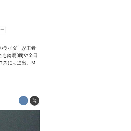
カー
ムのライダーが王者
でも鈴鹿8耐や全日
クロスにも進出。Ｍ