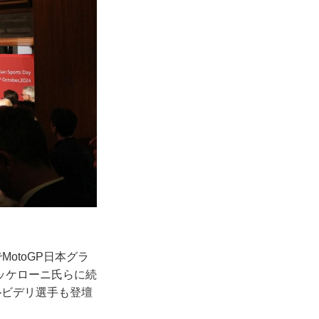
otoGP日本グラ
ッケローニ氏らに続
ルビデリ選手も登壇