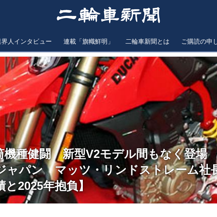
業界人インタビュー
連載「旗幟鮮明」
二輪車新聞とは
ご購読の申
筒機種健闘 新型V2モデル間もなく登場
ジャパン マッツ・リンドストレーム社
績と2025年抱負】