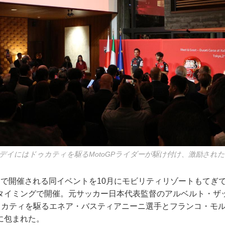
デイにはドゥカティを駆るMotoGPライダーが駆け付け、激励された
で開催される同イベントを10月にモビリティリゾートもてぎでM
タイミングで開催。元サッカー日本代表監督のアルベルト・ザ
でドゥカティを駆るエネア・バスティアニーニ選手とフランコ・モ
に包まれた。