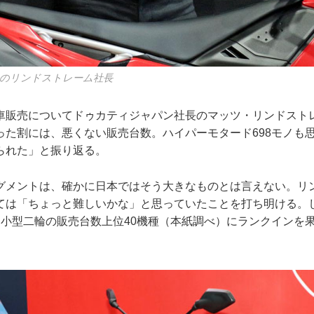
のリンドストレーム社長
車販売についてドゥカティジャパン社長のマッツ・リンドスト
った割には、悪くない販売台数。ハイパーモタード698モノも
られた」と振り返る。
グメントは、確かに日本ではそう大きなものとは言えない。リ
ては「ちょっと難しいかな」と思っていたことを打ち明ける。
も小型二輪の販売台数上位40機種（本紙調べ）にランクインを