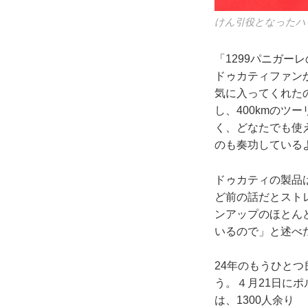
けん引役となったハ
「1299パニガ
ドゥカティファン
気に入ってくれた
し、400kmの
く、どなたでも使
のも奏功している
ドゥカティの製品
ど前の話だとスト
ンアップのほとん
いるので」と述べ
24年のもうひとつ
う。４月21日に
は、1300人余り