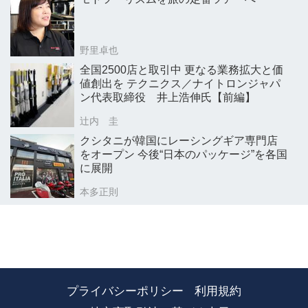
野里卓也
全国2500店と取引中 更なる業務拡大と価
値創出を テクニクス／ナイトロンジャパ
ン代表取締役 井上浩伸氏【前編】
辻内 圭
クシタニが韓国にレーシングギア専門店
をオープン 今後“日本のパッケージ”を各国
に展開
本多正則
プライバシーポリシー
利用規約