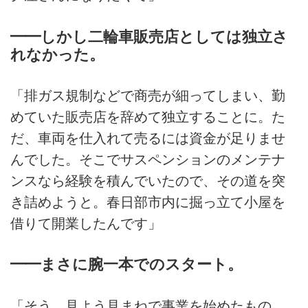
クロスコースの運営も手掛け、昨
年にはレンタルバイク事業にも乗
━━しかし二輪車販売店としては独立さ
り出した。そのバイタリティの源
れなかった。
泉は何か。代表・井上浩伸氏のイ
ンタビューを前後編にわたりお送
りする。
「排ガス規制などで商売が細ってしまい、勤
めていた販売店を辞めて独立することに。た
だ、車両を仕入れて売るには資金が足りませ
んでした。そこでサスペンションのメンテナ
ンスなら経験を積んでいたので、その道を突
き詰めようと。春日部市内に掘っ立て小屋を
借りて開業したんです」
━━まさに腕一本でのスタート。
「そう。見よう見まねで事業を始めたもの