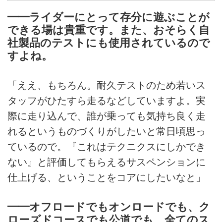
Technix Suspension Service
━━ライダーにとって存分に遊ぶことが
千葉県、埼玉県との県境にほど近
できる場は貴重です。また、おそらく自
い茨城県坂東市にあるTECHNIX
社製品のテストにも使用されているので
イワイモトクロスコース立地的に
すよね。
3 県の県境付近で関東圏の中心位
置にあり、アクセスも良好です。
コースレイアウト 初心者から中
「ええ、もちろん。耐久テストのため若いス
級者レベルのモトクロスの練
タッフがひたすら走るなどしていますよ。実
習、...
際に走り込んで、誰が乗っても気持ち良く走
れるというものづくりがしたいと常日頃思っ
ているので。『これはテクニクスにしかでき
ない』と評価してもらえるサスペンションに
仕上げる、ということをコアにしたいなと」
━━オフロードでもオンロードでも、ク
ローズドコースでも公道でも、全てのス