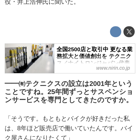
役・井上浩伸氏に聞いた。
全国2500店と取引中 更なる業
務拡大と価値創出を テクニク
ス／ナイトロンジャパン代表
www.nirin.co.jp
取締役 井上浩伸氏【前編】
- 二輪車新聞
━━㈲テクニクスの設立は2001年という
オンロード、オフロード、スーパ
ことですね。25年間ずっとサスペンショ
ーモタード、トライアルにフラッ
ンサービスを専門としてきたのですか。
トトラック……。あらゆる二輪車
競技をサポートし、その知見を基
に高品質サスペンションサービス
「そうです。もともとバイクが好きだった私
を提供する㈲テクニクス。取り引
は、8年ほど販売店で働いていたんです。バイ
きのある二輪車販売店は約2500
店にも上るという。なおかつモト
ク屋さんになりたくて」