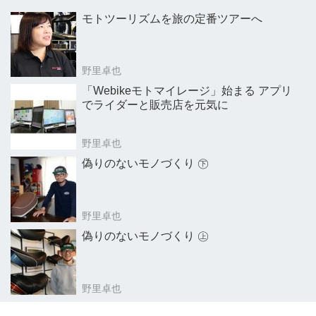
モトツーリズムを旅の定番ツアーへ
野里卓也
「Webikeモトマイレージ」始まる アプリ
でライダーと販売店を元気に
野里卓也
偽りのないモノづくり ㊦
野里卓也
偽りのないモノづくり ㊤
野里卓也