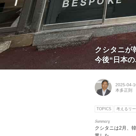
クシタニが
今後“日本
2025-04-1
本多正則
TOPICS
考えるリー
クシタニは2月、韓国に
業した。