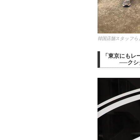
韓国店舗スタッフら
「東京にもレ
──クシタ