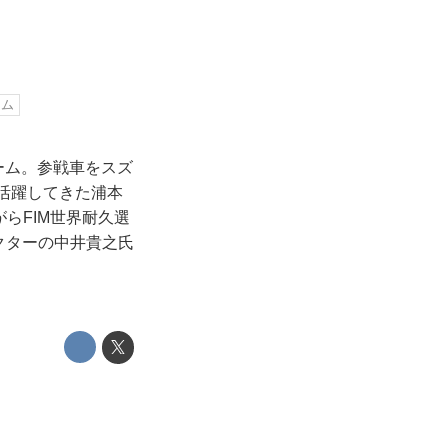
ーム
ーム。参戦車をスズ
で活躍してきた浦本
らFIM世界耐久選
クターの中井貴之氏