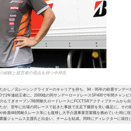
の経験と経営者の視点を持つ中井氏
たかし／元レーシングライダーのキャリアを持ち、94・95年の鈴鹿サンデー
80で2年連続王者に。2000棯の同サンデーロードレースSP400で年間チャン
年のもてぎオープン7時間耐久ロードレースにFCCTSRアクティブチームから
たが、翌年に出場の同レースで起きた事故で左足下腿部を失い義足に。その
や鈴鹿4時間耐久レース等にも復帰し大手介護事業営業職を務めていた時に現
齋藤ジェームス文護氏と出会い、チームを結成。同時にディレクターに就任