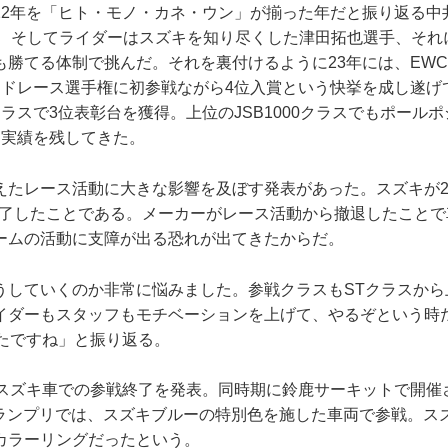
22年を「ヒト・モノ・カネ・ウン」が揃った年だと振り返る中
00R、そしてライダーはスズキを知り尽くした津田拓也選手、そ
も勝てる体制で挑んだ。それを裏付けるように23年には、EW
ードレース選手権に初参戦ながら4位入賞という快挙を成し遂げ
0クラスで3位表彰台を獲得。上位のJSB1000クラスでもポール
う実績を残してきた。
えたレース活動に大きな影響を及ぼす発表があった。スズキが2
終了したことである。メーカーがレース活動から撤退したことで
ームの活動に支障が出る恐れが出てきたからだ。
うしていくのか非常に悩みました。参戦クラスもSTクラスから
イダーもスタッフもモチベーションを上げて、やるぞという時
ったですね」と振り返る。
にスズキ車での参戦終了を発表。同時期に鈴鹿サーキットで開催
グランプリでは、スズキブルーの特別色を施した車両で参戦。ス
カラーリングだったという。