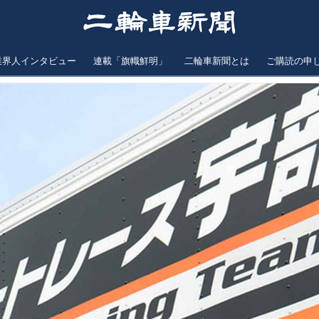
業界人インタビュー
連載「旗幟鮮明」
二輪車新聞とは
ご購読の申