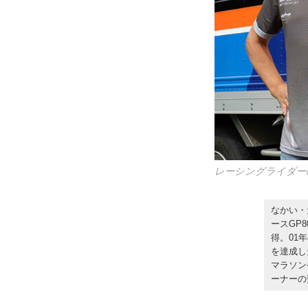
レーシングライダー
なかい・
ースGP
得。01
を達成し
マラソン
ーナーの