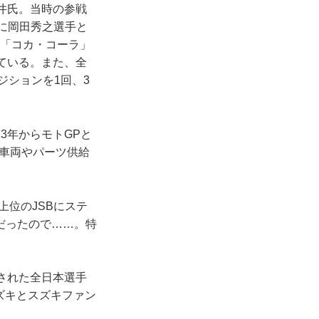
井氏。当時の参戦
れに岡田秀之選手と
C「コカ・コーラ」
ている。また、全
ポジションを1回、3
3年からモトGPと
車両やパーツ供給
上位のJSBにステ
だったので……。特
された全日本選手
ズキとスズキファン