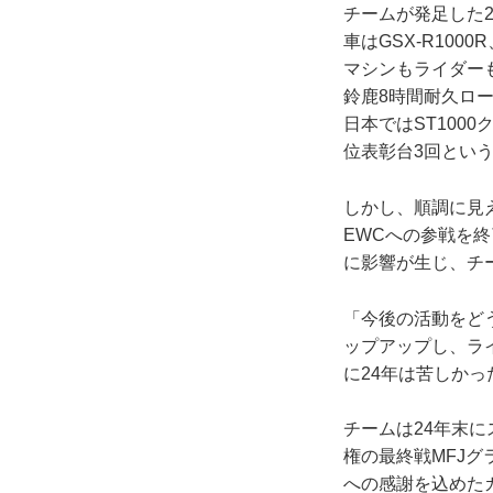
チームが発足した
車はGSX-R10
マシンもライダー
鈴鹿8時間耐久ロ
日本ではST100
位表彰台3回とい
しかし、順調に見
EWCへの参戦を
に影響が生じ、チ
「今後の活動をど
ップアップし、ラ
に24年は苦しか
チームは24年末
権の最終戦MFJ
への感謝を込めた