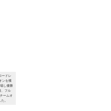
ロードレ
ピオンを獲
出場し優勝
後、フル
チームオ
した。