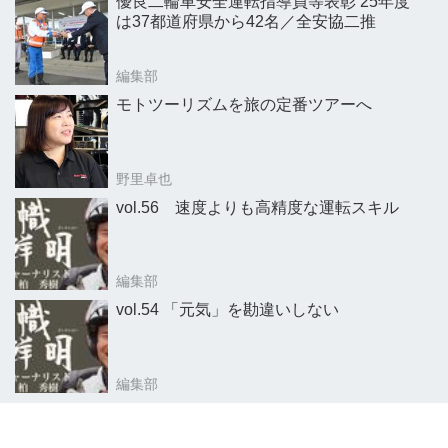
優良二輪車安全運転指導員等表彰 25年度
は37都道府県から42名／全安協二推
編集部
モトツーリズムを旅の定番ツアーへ
野里卓也
vol.56 速度よりも高精度な運転スキル
編集部
vol.54 「元気」を勘違いしない
編集部