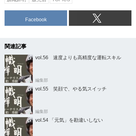
Facebook
関連記事
vol.56 速度よりも高精度な運転スキル
編集部
vol.55 笑顔で、やる気スイッチ
編集部
vol.54 「元気」を勘違いしない