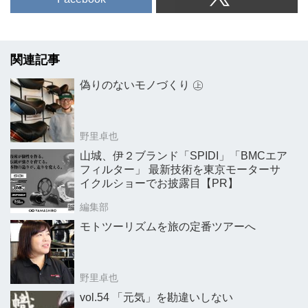
関連記事
偽りのないモノづくり ㊤
野里卓也
山城、伊２ブランド「SPIDI」「BMCエア
フィルター」 最新技術を東京モーターサ
イクルショーでお披露目【PR】
編集部
モトツーリズムを旅の定番ツアーへ
野里卓也
vol.54 「元気」を勘違いしない