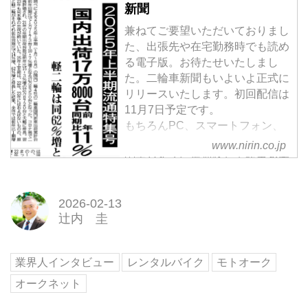
新聞
兼ねてご要望いただいておりまし
た、出張先や在宅勤務時でも読め
る電子版。お待たせいたしまし
た。二輪車新聞もいよいよ正式に
リリースいたします。初回配信は
11月7日予定です。
もちろんPC、スマートフォン、
タブレットなど、皆さまがお使い
www.nirin.co.jp
のデバイスに最適化して記事を表
示。バックナンバー閲覧や記事検
索、記事クリップ（保存）も可能
2026-02-13
です（※一部プランは制限あ
辻内 圭
り）。
新聞紙面の見た目そのままに表示
できるビューワ機能
業界人インタビュー
レンタルバイク
モトオーク
もちろんブラウザ上でテキスト全
オークネット
文表示も可能です
そして、ぜひご活用いただきたい