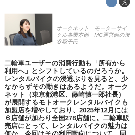
オークネット モーターサイ
クル事業本部 MC運営部の渋
谷聡子氏
二輪車ユーザーの消費行動も「所有から
利用へ」とシフトしているのだろうか。
レンタルバイクの浸透ぶりを見ると、少
なからずその動きはあるようだ。オーク
ネット（東京都港区、藤崎慎一郎社長）
が展開するモトオークレンタルバイクも
加盟店を増やしており、2025年12月には
６店舗が加わり全国278店舗に。二輪車販
売店にとって、レンタルバイクの魅力は
何か。今回はその利用動向について、同