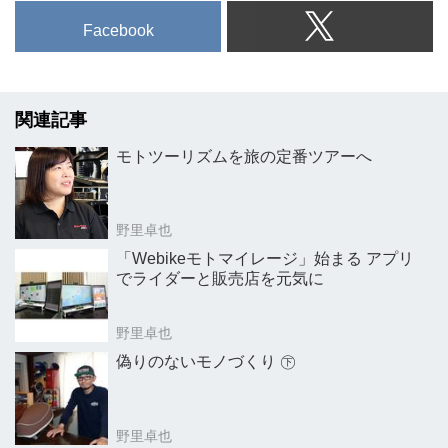
のが、メール...
Facebook
関連記事
モトツーリズムを旅の定番ツアーへ
野里卓也
「Webikeモトマイレージ」始まる アプリ
でライダーと販売店を元気に
野里卓也
偽りのないモノづくり ㊦
野里卓也