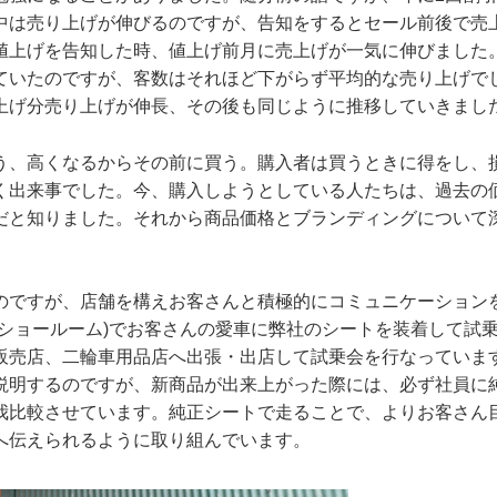
中は売り上げが伸びるのですが、告知をするとセール前後で売
値上げを告知した時、値上げ前月に売上げが一気に伸びました
ていたのですが、客数はそれほど下がらず平均的な売り上げで
上げ分売り上げが伸長、その後も同じように推移していきまし
う、高くなるからその前に買う。購入者は買うときに得をし、
く出来事でした。今、購入しようとしている人たちは、過去の
だと知りました。それから商品価格とブランディングについて
のですが、店舗を構えお客さんと積極的にコミュニケーション
のショールーム)でお客さんの愛車に弊社のシートを装着して試
販売店、二輪車用品店へ出張・出店して試乗会を行なっていま
説明するのですが、新商品が出来上がった際には、必ず社員に
我比較させています。純正シートで走ることで、よりお客さん
へ伝えられるように取り組んでいます。