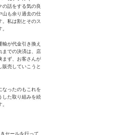
クの話をする気の良
中山も余り過去の仕
す。私は割とそのス
す。
運輸が代金引き換え
れまでの決済は、店
挟まず、お客さんが
し販売していこうと
になったのもこれを
うした取り組みを続
す。
引きセールを行って