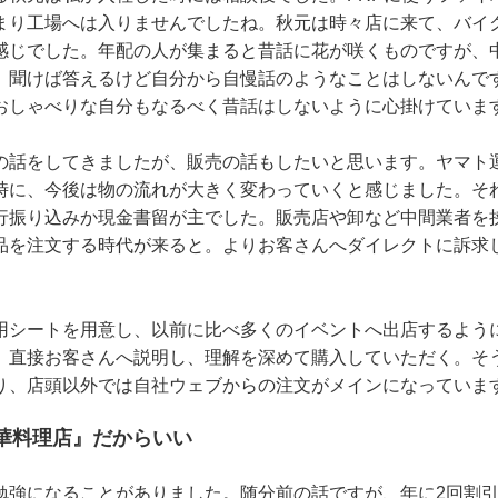
まり工場へは入りませんでしたね。秋元は時々店に来て、バイ
感じでした。年配の人が集まると昔話に花が咲くものですが、
。聞けば答えるけど自分から自慢話のようなことはしないんで
おしゃべりな自分もなるべく昔話はしないように心掛けていま
の話をしてきましたが、販売の話もしたいと思います。ヤマト
時に、今後は物の流れが大きく変わっていくと感じました。そ
行振り込みか現金書留が主でした。販売店や卸など中間業者を
品を注文する時代が来ると。よりお客さんへダイレクトに訴求
用シートを用意し、以前に比べ多くのイベントへ出店するよう
。直接お客さんへ説明し、理解を深めて購入していただく。そ
り、店頭以外では自社ウェブからの注文がメインになっていま
中華料理店』だからいい
勉強になることがありました。随分前の話ですが、年に2回割