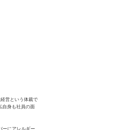
族経営という体裁で
私自身も社員の面
バーにアレルギー