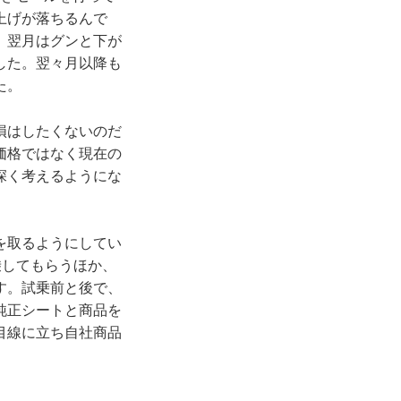
上げが落ちるんで
。翌月はグンと下が
した。翌々月以降も
た。
損はしたくないのだ
価格ではなく現在の
深く考えるようにな
を取るようにしてい
乗してもらうほか、
す。試乗前と後で、
純正シートと商品を
目線に立ち自社商品