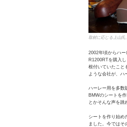
取材に応じる上山氏
2002年頃からハ
R1200RTを購
根付いていたこと
ような会社が、ハ
ハーレー用を多数
BMWのシートを
とかそんな声を跳
シートを作り始め
ました。今ではそ