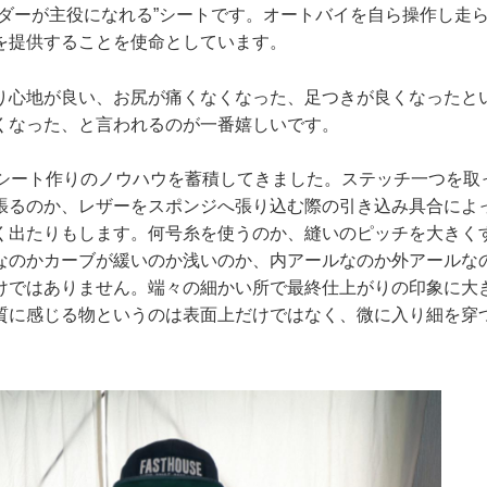
イダーが主役になれる”シートです。オートバイを自ら操作し走
を提供することを使命としています。
り心地が良い、お尻が痛くなくなった、足つきが良くなったと
くなった、と言われるのが一番嬉しいです。
くシート作りのノウハウを蓄積してきました。ステッチ一つを取
張るのか、レザーをスポンジへ張り込む際の引き込み具合によ
く出たりもします。何号糸を使うのか、縫いのピッチを大きく
なのかカーブが緩いのか浅いのか、内アールなのか外アールな
けではありません。端々の細かい所で最終仕上がりの印象に大
質に感じる物というのは表面上だけではなく、微に入り細を穿