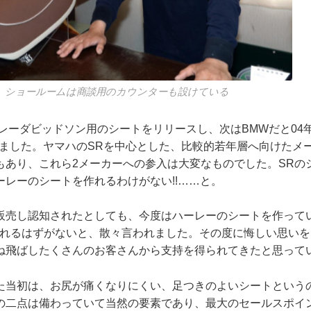
。ショールームは商談用のカウンターも設けている
ーレーダビッドソン用のシートをリリースし、次はBMWだと04
入しました。ヤマハのSRを中心とした、比較的若年層へ向けたメ
もあり、これら2メーカーへの参入は大変なものでした。SRの
ーレーのシートを作れるわけがない!!……と。
販売し認知されたとしても、今度はハーレーのシートを作って
作れるはずがないと、散々言われました。その度に悔しい思い
ね飛ばしたくさんのお客さんから支持を得られてきたと思って
た当初は、お尻が痛くなりにくい、足つきのよいシートという
の二点は備わっていて当然の要素であり、最大のセールスポイ