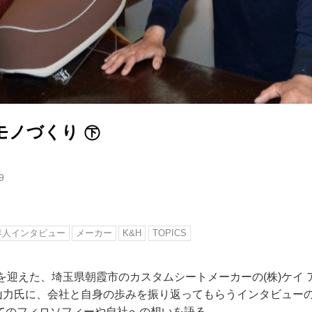
モノづくり ㊦
9
界人インタビュー
メーカー
K&H
TOPICS
を迎えた、埼玉県朝霞市のカスタムシートメーカーの(株)ケイ 
の上山力氏に、会社と自身の歩みを振り返ってもらうインタビュー
てのフィロソフィーや自社への想いを語る。