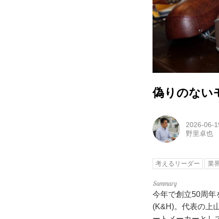
偽りのない
2026-06-1
野里卓也
考えるリーダー
業
今年で創立50周年
(K&H)。代表
ートメーカーとし