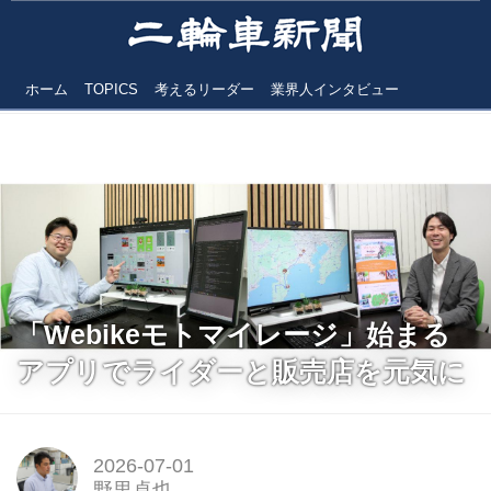
ホーム
TOPICS
考えるリーダー
業界人インタビュー
「Webikeモトマイレージ」始まる
アプリでライダーと販売店を元気に
2026-07-01
野里卓也