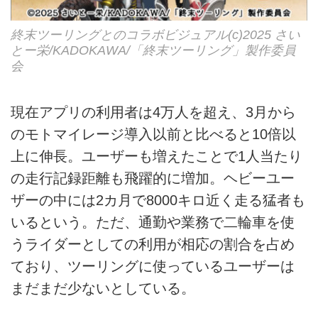
終末ツーリングとのコラボビジュアル(c)2025 さい
とー栄/KADOKAWA/「終末ツーリング」製作委員
会
現在アプリの利用者は4万人を超え、3月から
のモトマイレージ導入以前と比べると10倍以
上に伸長。ユーザーも増えたことで1人当たり
の走行記録距離も飛躍的に増加。ヘビーユー
ザーの中には2カ月で8000キロ近く走る猛者も
いるという。ただ、通勤や業務で二輪車を使
うライダーとしての利用が相応の割合を占め
ており、ツーリングに使っているユーザーは
まだまだ少ないとしている。