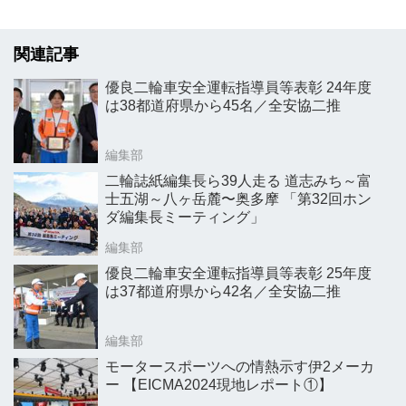
関連記事
優良二輪車安全運転指導員等表彰 24年度
は38都道府県から45名／全安協二推
編集部
二輪誌紙編集長ら39人走る 道志みち～富
士五湖～八ヶ岳麓〜奥多摩 「第32回ホン
ダ編集長ミーティング」
編集部
優良二輪車安全運転指導員等表彰 25年度
は37都道府県から42名／全安協二推
編集部
モータースポーツへの情熱示す伊2メーカ
ー 【EICMA2024現地レポート①】