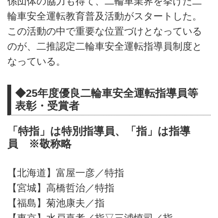
係団体の協力も得て、二輪車業界を挙げた二
輪車安全運転教育普及活動がスタートした。
この活動の中で重要な位置づけとなっている
のが、二推認定二輪車安全運転指導員制度と
なっている。
◆25年度優良二輪車安全運転指導員等
表彰・受賞者
「特指」は特別指導員、「指」は指導
員 ※敬称略
【北海道】富屋一彦／特指
【宮城】高橋哲治／特指
【福島】菊池康夫／指
【東京】水戸喜孝／指▽三浦慎司／指