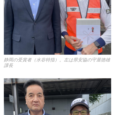
静岡の受賞者（水谷特指）。左は県安協の守屋徳雄
課長