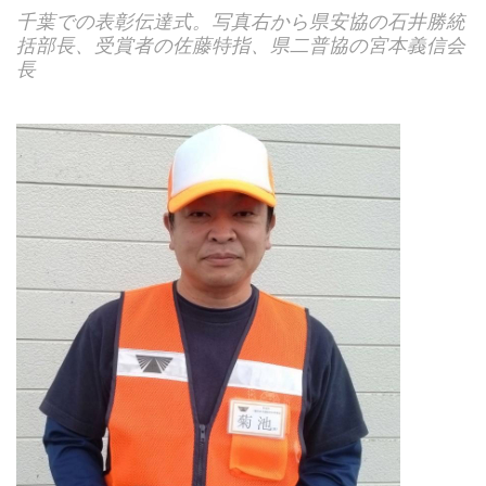
千葉での表彰伝達式。写真右から県安協の石井勝統
括部長、受賞者の佐藤特指、県二普協の宮本義信会
長