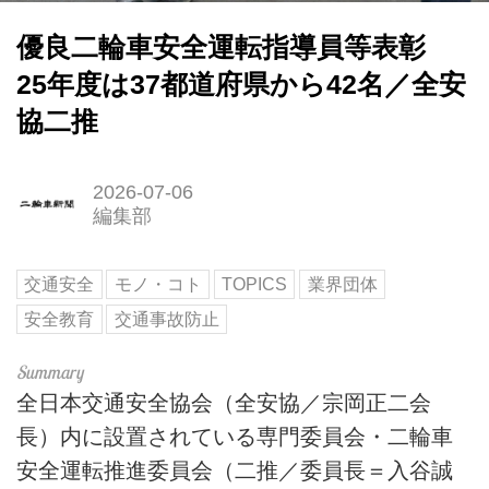
優良二輪車安全運転指導員等表彰
25年度は37都道府県から42名／全安
協二推
2026-07-06
編集部
交通安全
モノ・コト
TOPICS
業界団体
安全教育
交通事故防止
全日本交通安全協会（全安協／宗岡正二会
長）内に設置されている専門委員会・二輪車
安全運転推進委員会（二推／委員長＝入谷誠