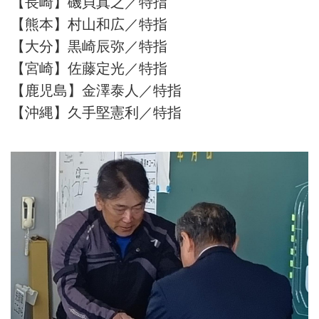
【長崎】磯貝真之／特指
【熊本】村山和広／特指
【大分】黒崎辰弥／特指
【宮崎】佐藤定光／特指
【鹿児島】金澤泰人／特指
【沖縄】久手堅憲利／特指