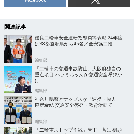
Facebook
関連記事
優良二輪車安全運転指導員等表彰 24年度
は38都道府県から45名／全安協二推
編集部
「二輪車の交通事故防止」大阪府独自の
重点項目 ハラミちゃんが交通安全呼びか
け
編集部
神奈川県警とナップスが「連携・協力」
協定締結 交通安全啓発・教育活動で
編集部
「二輪車ストップ作戦」管下一斉に 街頭