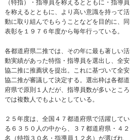
（特指）・指導員を称えるとともに・指導員
を称えるとともに、より高い意識を持って活
動に取り組んでもらうことなどを目的に、同
表彰を１９７６年度から毎年行っている。
各都道府県二推では、その年に最も著しい活
動実績があった特指・指導員を選出し、全安
協二推に推薦状を提出。これに基づいて全安
協二推が審議して決定する。選出枠は各都道
府県で原則１人だが、指導員数が多いところ
では複数人でもよいとしている。
２５年度は、全国４７都道府県で活躍してい
る６３５０人の中から、３７都道府県・４２
名（特指３０名・指導員１２名）が選ばれ