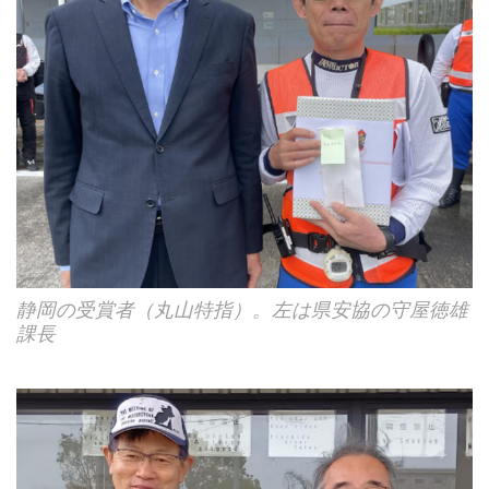
静岡の受賞者（丸山特指）。左は県安協の守屋徳雄
課長