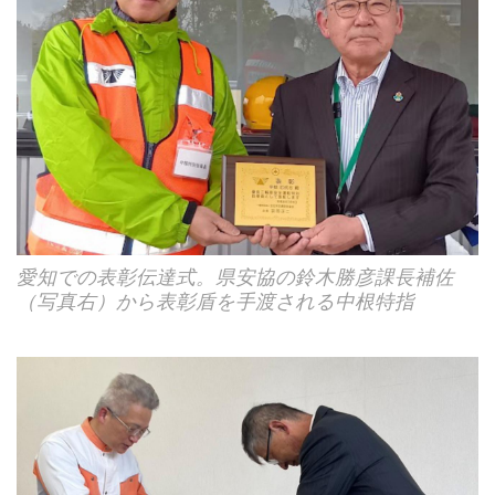
愛知での表彰伝達式。県安協の鈴木勝彦課長補佐
（写真右）から表彰盾を手渡される中根特指