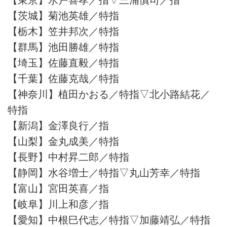
【茨城】菊池英雄／特指
【栃木】笠井邦次／特指
【群馬】池田勝雄／特指
【埼玉】佐藤直毅／特指
【千葉】佐藤克哉／特指
【神奈川】植田かおる／特指▽北小路結花／
特指
【新潟】金澤良行／指
【山梨】金丸成美／特指
【長野】中村昇二郎／特指
【静岡】水谷増士／特指▽丸山芳幸／特指
【富山】宮田英喜／指
【岐阜】川上和彦／指
【愛知】中根巳代志／特指▽加藤靖弘／特指