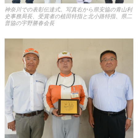
神奈川での表彰伝達式。写真右から県安協の青山利
史事務局長、受賞者の植田特指と北小路特指、県二
普協の宇野勝春会長