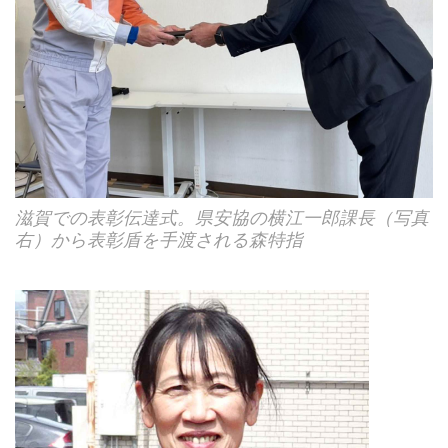
滋賀での表彰伝達式。県安協の横江一郎課長（写真
右）から表彰盾を手渡される森特指