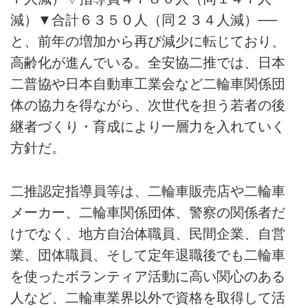
減）▼合計６３５０人（同２３４人減）──
と、前年の増加から再び減少に転じており、
高齢化が進んでいる。全安協二推では、日本
二普協や日本自動車工業会など二輪車関係団
体の協力を得ながら、次世代を担う若者の後
継者づくり・育成により一層力を入れていく
方針だ。
二推認定指導員等は、二輪車販売店や二輪車
メーカー、二輪車関係団体、警察の関係者だ
けでなく、地方自治体職員、民間企業、自営
業、団体職員、そして定年退職後でも二輪車
を使ったボランティア活動に高い関心のある
人など、二輪車業界以外で資格を取得して活