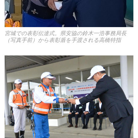
宮城での表彰伝達式。県安協の鈴木一浩事務局長
（写真手前）から表彰盾を手渡される高橋特指