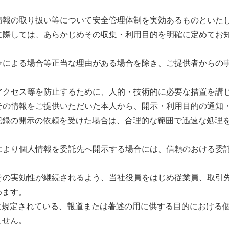
人情報の取り扱い等について安全管理体制を実効あるものといた
供に際しては、あらかじめその収集・利用目的を明確に定めてお
法令による場合等正当な理由がある場合を除き、ご提供者からの
正アクセス等を防止するために、人的・技術的に必要な措置を講
、その情報をご提供いただいた本人から、開示・利用目的の通知
記録の開示の依頼を受けた場合は、合理的な範囲で迅速な処理
等により個人情報を委託先へ開示する場合には、信頼のおける委
、その実効性が継続されるよう、当社役員をはじめ従業員、取引
めます。
項に規定されている、報道または著述の用に供する目的における
ません。