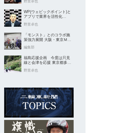
野里卓也
WP(ウェビックポイント)と
アプリで業界を活性化
Webike㊦
野里卓也
「モンスト」とのコラボ施
策強力展開 大阪・東京ＭＣ
ショー2026開催概要発表
編集部
福島応援企画 今度は只見
線と会津を応援 東京都多摩
市の販売店 ヤングオート
野里卓也