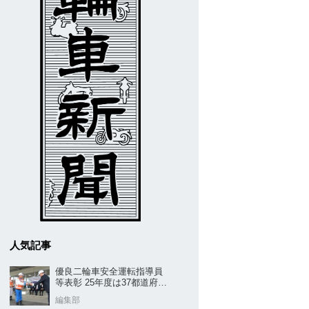
人気記事
優良二輪車安全運転指導員
等表彰 25年度は37都道府県
から42名／全安協二推
編集部