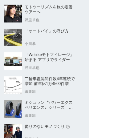
モトツーリズムを旅の定番
ツアーへ
野里卓也
「オートバイ」の呼び方
小川孝
「Webikeモトマイレージ」
始まる アプリでライダーと
販売店を元気に
野里卓也
二輪車盗認知件数4年連続で
増加 前年比1万4500件増／
警察庁まとめ
編集部
ミシュラン〝パワーエクス
ペリエンス〟シリーズ
｢POWER5｣など４種を新発
編集部
売
偽りのないモノづくり ㊦