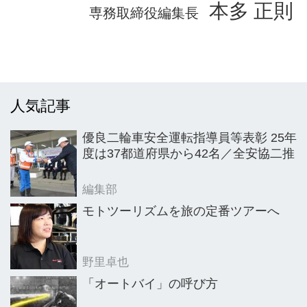
本多 正則
専務取締役編集長
人気記事
優良二輪車安全運転指導員等表彰 25年
度は37都道府県から42名／全安協二推
編集部
モトツーリズムを旅の定番ツアーへ
野里卓也
「オートバイ」の呼び方