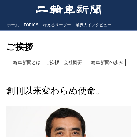
ホーム
TOPICS
考えるリーダー
業界人インタビュー
ご挨拶
二輪車新聞とは
ご挨拶
会社概要
二輪車新聞の歩み
創刊以来変わらぬ使命。