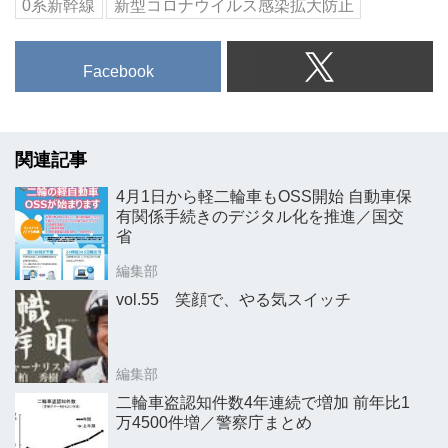
0系新幹線
新型コロナウイルス感染拡大防止
Facebook
関連記事
4月1日から軽二輪車もOSS開始 自動車保
有関係手続きのデジタル化を推進／国交
省
編集部
vol.55 笑顔で、やる気スイッチ
編集部
二輪車盗認知件数4年連続で増加 前年比1
万4500件増／警察庁まとめ