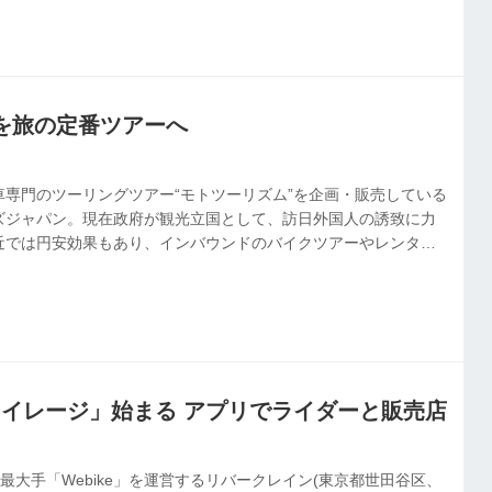
を旅の定番ツアーへ
車専門のツーリングツアー“モトツーリズム”を企画・販売している
ズジャパン。現在政府が観光立国として、訪日外国人の誘致に力
近では円安効果もあり、インバウンドのバイクツアーやレンタル
いるという。モトツアーズジャパンの原田美和取締役社長に人気
について話を聞いた。
トマイレージ」始まる アプリでライダーと販売店
最大手「Webike」を運営するリバークレイン(東京都世田谷区、