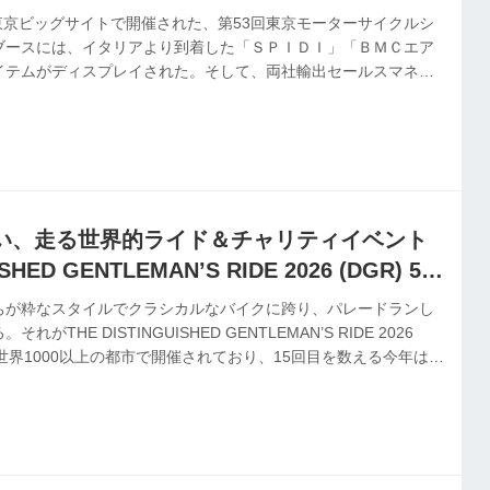
に東京ビッグサイトで開催された、第53回東京モーターサイクルシ
城のブースには、イタリアより到着した「ＳＰＩＤＩ」「ＢＭＣエア
イテムがディスプレイされた。そして、両社輸出セールスマネー
市場への並々ならぬ期待と意気込みを感じ、今回はその点を聞く
い、走る世界的ライド＆チャリティイベント
ISHED GENTLEMAN’S RIDE 2026 (DGR) 5月
ちが粋なスタイルでクラシカルなバイクに跨り、パレードランし
THE DISTINGUISHED GENTLEMAN’S RIDE 2026
から世界1000以上の都市で開催されており、15回目を数える今年は5
も全国24都市で開催される予定だ。年々規模を拡大している東京会
コーヒーが無料で振舞われる。