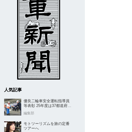
人気記事
優良二輪車安全運転指導員
等表彰 25年度は37都道府県
から42名／全安協二推
編集部
モトツーリズムを旅の定番
ツアーへ