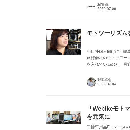
いる。
編集部
モトツーリズム
訪日外国人向けに二輪
旅行会社のモトツアー
を入れているのと、直
バイクの需要が伸びて
のツアーや今後の展開
野里卓也
「Webikeモ
を元気に
二輪車用品Eコマースの