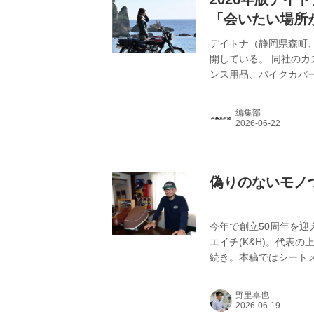
「会いたい場所
デイトナ（静岡県森町、
開している。 同社の
ンス用品、バイクカバー
「会いたい場所がある
ナグループリーダー会
編集部
ている。 Webカタロ
偽りのないモノ
今年で創立50周年を迎
エイチ(K&H)。代表
続き。本稿ではシート
野里卓也