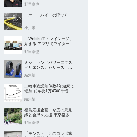
野里卓也
「オートバイ」の呼び方
小川孝
「Webikeモトマイレージ」
始まる アプリでライダーと
販売店を元気に
野里卓也
ミシュラン〝パワーエクス
ペリエンス〟シリーズ
｢POWER5｣など４種を新発
編集部
売
二輪車盗認知件数4年連続で
増加 前年比1万4500件増／
警察庁まとめ
編集部
福島応援企画 今度は只見
線と会津を応援 東京都多摩
市の販売店 ヤングオート
野里卓也
「モンスト」とのコラボ施