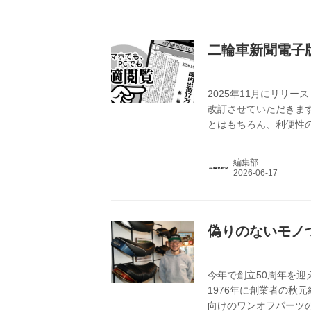
二輪車新聞電子
2025年11月にリリ
改訂させていただきま
とはもちろん、利便性
が、何卒ご理解いただけ
と紙新聞宅配のセット料
編集部
円とさせていただきます。
信 印刷/DL バックナンバ
偽りのないモノ
今年で創立50周年を迎え
1976年に創業者の秋
向けのワンオフパーツの