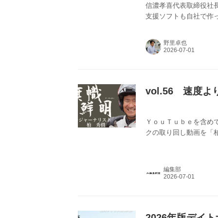
信濃孝喜代表取締役社
支援ソフトも自社で作
で話題なのが、愛車で
ができるサービス「We
野里卓也
た。
vol.56 速
ＹｏｕＴｕｂｅを含め
クの取り回し動画を「
編集部
2026年版デイ