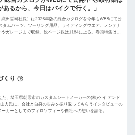
があるから、今日はバイクで行く。」
織田哲司社長）は2026年版の総合カタログを今年もWEBにて公
カスタムパーツ、ツーリング用品、ライディングウエア、メンテナ
やガレージまで収録。総ページ数は1184に上る。巻頭特集は
から、今日はバイクで行く。」と題したツーリング紀行。デイト
議も収録し、同社のものづくりに対する思いを伝える内容となっ
グ｜株式会社デイトナ
づくり ㊦
えた、埼玉県朝霞市のカスタムシートメーカーの(株)ケイ アンド
の上山力氏に、会社と自身の歩みを振り返ってもらうインタビューの
メーカーとしてのフィロソフィーや自社への想いを語る。