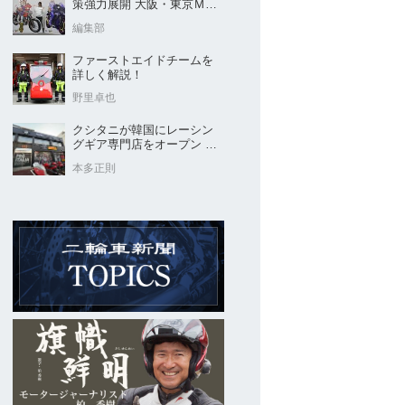
策強力展開 大阪・東京ＭＣ
ショー2026開催概要発表
編集部
ファーストエイドチームを
詳しく解説！
野里卓也
クシタニが韓国にレーシン
グギア専門店をオープン 今
後“日本のパッケージ”を各国
本多正則
に展開