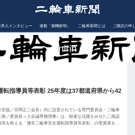
業界人インタビュー
連載「旗幟鮮明」
二輪車新聞とは
ご購読の申
nirin
転指導員等表彰 25年度は37都道府県から42
全安協／宗岡正二会長）内に設置されている専門委員会・二輪車
二推／委員長＝入谷誠専務理事）は、顕著な活躍をみせた二推認
員等を称える「優良二輪車安全運転指導員等表彰」の受賞者を決
者は３７都道府県から４２名で、各地では表彰の伝達が行われて