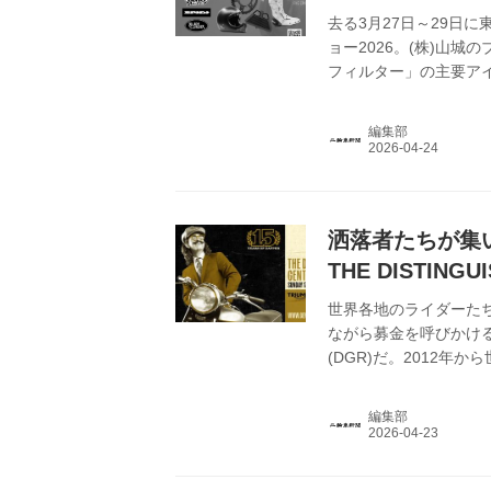
去る3月27日～29日
ョー2026。(株)山
フィルター」の主要ア
ジャー陣の姿も。日本
ことにした。
編集部
洒落者たちが集
THE DISTINGU
17日(日)開催
世界各地のライダーた
ながら募金を呼びかける。それが
(DGR)だ。2012年
月17日(日)。日本で
場では、来場者全員に
編集部