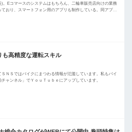
長)。Eコマースのシステムはもちろん、二輪車販売店向けの業務
っており、スマートフォン用のアプリも制作している。同アプリ
走ることでマイルが貯まり、そのマイルをポイントに換えること
bikeモトマイレージ」だ。開発に携わった担当者二人に話を聞い
度よりも高精度な運転スキル
てＳＮＳではバイクにまつわる情報が氾濫しています。私もバイ
柏チャンネル」でＹｏｕＴｕｂｅにアップしています。
トナ総合カタログがWEBにて公開中 巻頭特集は