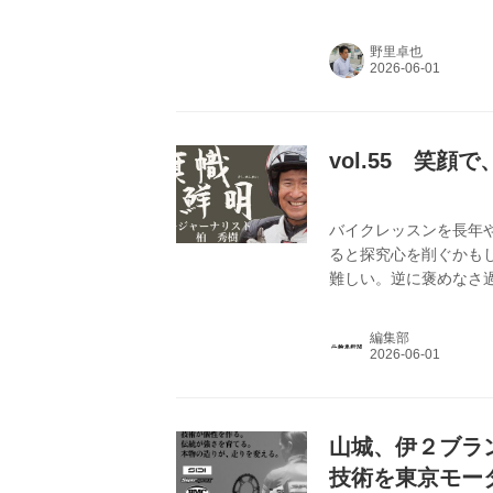
発・製作を担っていた
立50周年を機に会社
野里卓也
vol.55 笑顔
バイクレッスンを長年
ると探究心を削ぐかも
難しい。逆に褒めなさ
編集部
山城、伊２ブラン
技術を東京モー