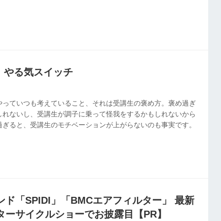
上山力氏が代表に就任。アルバイトを経ての入社から30余年、創
と上山氏自身の歩みを振り返ってもらう。
で、やる気スイッチ
やっていつも考えていること、それは受講生の褒め方。褒め過ぎ
しれないし、受講生が調子に乗って怪我をするかもしれないから
過ぎると、受講生のモチベーションが上がらないのも事実です。
ド「SPIDI」「BMCエアフィルター」 最新
ターサイクルショーでお披露目【PR】