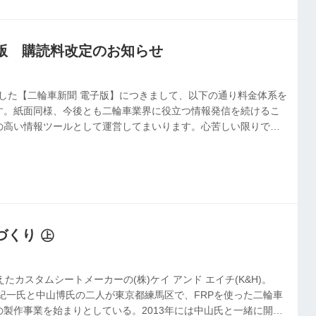
版 購読料改定のお知らせ
ースした【二輪車新聞 電子版】につきまして、以下の通り料金体系を
す。紙面同様、今後とも二輪車業界に役立つ情報発信を続けるこ
の高い情報ツールとして運営してまいります。心苦しい限りです
ますようお願い申し上げます。【スタンダード＋】は電子版1ID
金となります。 なお紙新聞のみのご購読は引き続き年間22,000
 プラン ID数 年間料金(税込) 紙新聞宅配 保存記事数 メール配
ー閲覧 プレミアム(仮) 2028年発売予定 スタンダード 1 ...
づくり ㊤
たカスタムシートメーカーの(株)ケイ アンド エイチ(K&H)。
元紀一氏と中山博氏の二人が東京都練馬区で、FRPを使った二輪車
製作事業を始まりとしている。2013年には中山氏と一緒に開