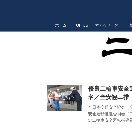
ホーム
TOPICS
考えるリーダー
優良二輪車安全運
名／全安協二推
全日本交通安全協会（
安全運転推進委員会（
定二輪車安全運転指導
定。２０２５年度受賞