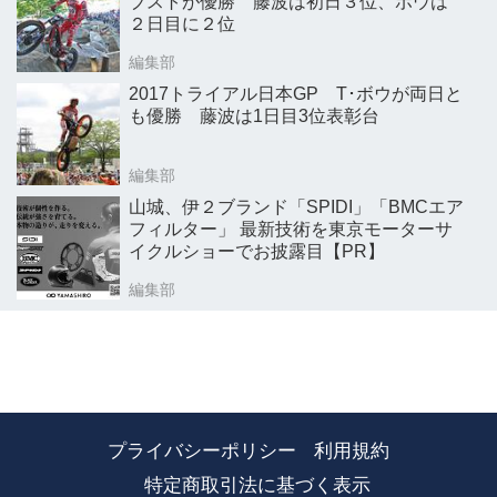
ブストが優勝 藤波は初日３位、ボウは
２日目に２位
編集部
2017トライアル日本GP T･ボウが両日と
も優勝 藤波は1日目3位表彰台
編集部
山城、伊２ブランド「SPIDI」「BMCエア
フィルター」 最新技術を東京モーターサ
イクルショーでお披露目【PR】
編集部
プライバシーポリシー
利用規約
特定商取引法に基づく表示