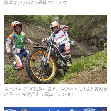
怪我ながら2日目優勝のT・ボウ
地元日本で300戦目を迎え、両日ともに3位と表彰台
に登った藤波貴久（写真＝ホンダ）