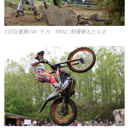
1日目優勝のA･ラガ。TRSに初優勝もたらす