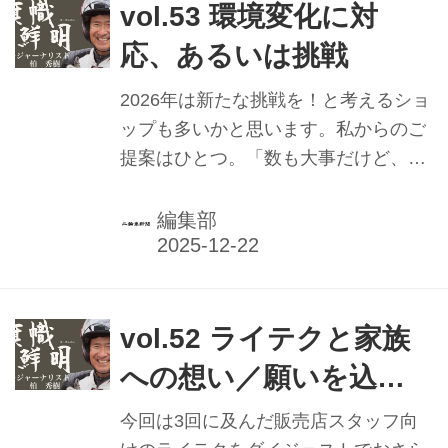
約330キロを、CB1000Fを中心とした
vol.53 環境変化に対
ホンダの最新機種とともに楽しんだ。
応、あるいは挑戦
2026年は新たな挑戦を！と考えるショ
ップも多いかと思います。私からのご
提案はひとつ。「数も大事だけど、お
客様との接点をより強く！」です。
編集部
vol.52 ライテクと家族
への想い／願いを込め
た接点作り
今回は3回に及んだ販売店スタッフ向