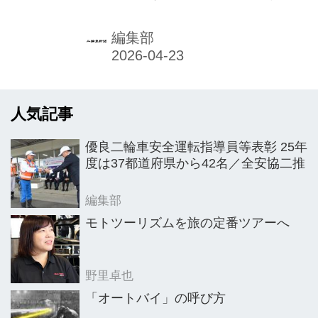
GENTLEMAN’S RIDE
それがTHE DISTINGUISHED
2026 (DGR) 5月17日(日)
GENTLEMAN’S RIDE 2026 (DGR)
編集部
だ。2012年から世界1000以上の都市
開催
で開催されており、15回目を数える今
年は5月17日(日)。日本でも全国24都
人気記事
市で開催される予定だ。年々規模を拡
大している東京会場では、来場者全員
優良二輪車安全運転指導員等表彰 25年
にコーヒーが無料で振舞われる。
度は37都道府県から42名／全安協二推
編集部
モトツーリズムを旅の定番ツアーへ
野里卓也
「オートバイ」の呼び方