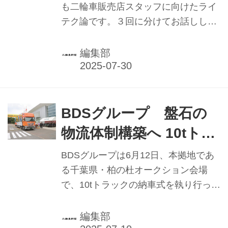
め、開発・販売元の（株）ダートフリ
も二輪車販売店スタッフに向けたライ
ークを訪れた。
テク論です。３回に分けてお話ししま
す。 「あー知っているよ、そんなこ
と」ではなく、「知っているつもりだ
編集部
けど、さらに内容を改善するヒントが
あるかもしれない」という視点で読ん
でいただければと思います。
BDSグループ 盤石の
物流体制構築へ 10tトラ
ック納車式で決意示す
BDSグループは6月12日、本拠地であ
る千葉県・柏の杜オークション会場
で、10tトラックの納車式を執り行っ
た。
編集部