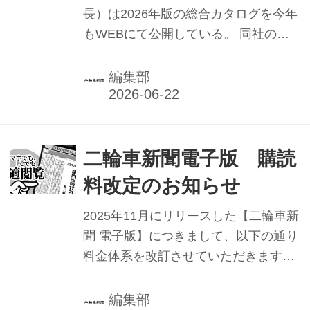
たい場所があるから、
長）は2026年版の総合カタログを今年
もWEBにて公開している。 同社のカ
今日はバイクで行
スタムパーツ、ツーリング用品、ライ
く。」
ディングウエア、メンテナンス用品、
編集部
バイクカバーやガレージまで収録。総
ページ数は1184に上る。巻頭特集は
「会いたい場所があるから、今日はバ
イクで行く。」と題したツーリング紀
二輪車新聞電子版 購読
行。デイトナグループリーダー会議も
料改定のお知らせ
収録し、同社のものづくりに対する思
いを伝える内容となっている。 Webカ
2025年11月にリリースした【二輪車新
タログ｜株式会社デイトナ
聞 電子版】につきまして、以下の通り
料金体系を改訂させていただきます。
紙面同様、今後とも二輪車業界に役立
つ情報発信を続けることはもちろん、
編集部