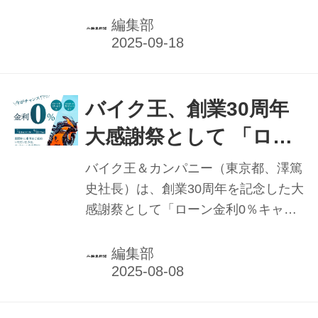
を未然に防ぐためのヒントをお伝えし
切替につきましては、下記フォームよ
ました。今回は販売店スタッフのバイ
編集部
りお問合せ下さい
ク通勤やショップ周辺で整備チェック
時に、事故を起こさないためのストリ
ート走行での確認事項です。
バイク王、創業30周年
大感謝祭として 「ロー
ン金利0％キャンペー
バイク王＆カンパニー（東京都、澤篤
ン」実施中 公式アンバ
史社長）は、創業30周年を記念した大
感謝蔡として「ローン金利0％キャン
サダーに人気
ペーン」を実施中。7月4日より9月11
YouTuber"せんちゃ
日まで。
編集部
ん"就任