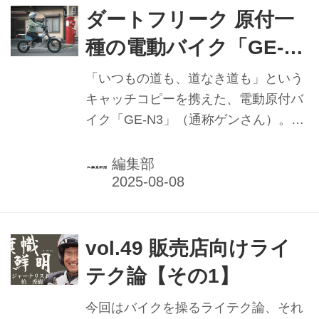
ダートフリーク 原付一
種の電動バイク「GE-
N3（ゲンさん）」 街に
「いつもの道も、道なき道も」という
溶け込み、のを駆け巡
キャッチコピーを携えた、電動原付バ
イク「GE-N3」（通称ゲンさん）。
る【PR企画】
2024年のグッドデザイン賞を受賞し、
翌25年3月の初回デリバリー分50台は
編集部
程なく完売。入荷した5台を売り切
り、追加発注した取扱店もあるとい
う。一見、可愛らしいシティコミュー
ター。いざ走り出せば、ハードエンデ
vol.49 販売店向けライ
ューロの難コースを走破する。価格が
テク論【その1】
40万円を下回る点も見逃せない。そん
なゲンさんの開発経緯と狙いを聞くた
今回はバイクを操るライテク論、それ