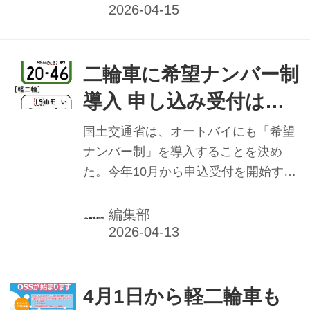
二輪車に希望ナンバー制
導入 申し込み受付は今
年10月
国土交通省は、オートバイにも「希望
ナンバー制」を導入することを決め
た。今年10月から申込受付を開始す
る。対象となるのは、小型二輪自動車
（小型二輪）と軽二輪自動車（軽二
編集部
輪）。希望ナンバー制導入に合わせ
て、ナンバープレートの様式も変更す
る。
4月1日から軽二輪車も