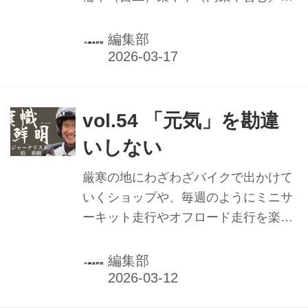
下同）および一般原動機付自転車（一
般原付）乗車中を合わせた二輪車乗車
編集部
中死者数が４７６人（前年比１１人＝
２・３％減）にとどまり、２年連続で
前年を下回ったことが、警察庁のまと
めで分かった。一方で交通事故死者数
vol.54 「元気」を勘違
全体に占める割合（構成率）は１８・
いしない
７％（前年比０・４ポイント増）と２
年ぶりに増加している。自二乗車中死
厳寒の地にわざわざバイクで出かけて
者数は２年連続の前年比減となった一
いくショップや、毎週のようにミニサ
方、一般原付乗車中死者数は２年ぶり
ーキット走行やオフロード走行を楽し
の増加となっている。
んだり、年に1、2回の大規模なイベン
ト、月に1回の小規模なツーリングを
編集部
コツコツやっているショップさんな
ど、「元気」な振る舞いはお客様に好