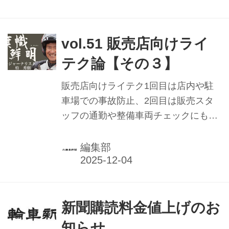
表彰」の受賞者を決定。2024年度受賞
者は38都道府県から45名で、受賞者が
いる都道府県二輪車安全運転推進委員
vol.51 販売店向けライ
会では表彰伝達が行われた。
テク論【その３】
販売店向けライテク1回目は店内や駐
車場での事故防止、2回目は販売スタ
ッフの通勤や整備車両チェックにも使
える市街地の安全について解説しまし
たが、今回はツーリングです。
編集部
新聞購読料金値上げのお
知らせ