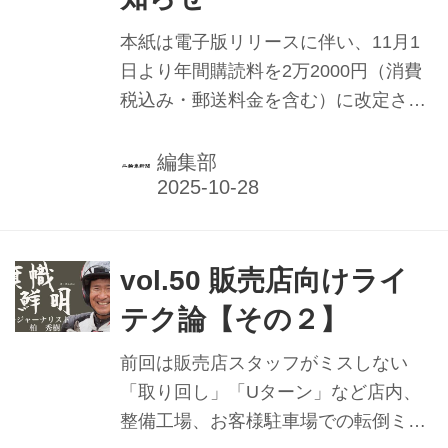
本紙は電子版リリースに伴い、11月1
日より年間購読料を2万2000円（消費
税込み・郵送料金を含む）に改定させ
ていただきます。本紙購読料は2016年
4月の改定以来9年間にわたり据え置い
編集部
てまいりました。しかし昨今の用紙・
印刷費および個別郵送の増加など諸般
の事情により、購読料の改定が避けら
れないと判断いたしました。 購読者の
vol.50 販売店向けライ
皆様に新たなご負担をお願いすること
テク論【その２】
は誠に心苦しいことではありますが、
二輪車業界の健全な発展に寄与する業
前回は販売店スタッフがミスしない
界紙の働きにご理解をいただき、今後
「取り回し」「Uターン」など店内、
も二輪車新聞をご愛読くださいますよ
整備工場、お客様駐車場での転倒ミス
う、お願い申し上げます。 電子版への