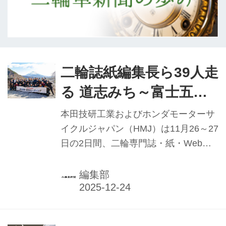
二輪誌紙編集長ら39人走
る 道志みち～富士五湖
～八ヶ岳麓〜奥多摩
本田技研工業およびホンダモーターサ
「第32回ホンダ編集長
イクルジャパン（HMJ）は11月26～27
日の2日間、二輪専門誌・紙・Web編
ミーティング」
集長とホンダ関係者によるツーリング
を兼ねたミーティングイベント「第32
編集部
回ホンダ編集長ミーティング」を開
催。19媒体の編集長が晴天の中、道志
みち～富士五湖～八ヶ岳麓～奥多摩の