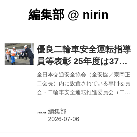
編集部
@
nirin
優良二輪車安全運転指導
員等表彰 25年度は37都
道府県から42名／全安
全日本交通安全協会（全安協／宗岡正
協二推
二会長）内に設置されている専門委員
会・二輪車安全運転推進委員会（二推
／委員長＝入谷誠専務理事）は、顕著
な活躍をみせた二推認定二輪車安全運
編集部
転指導員等を称える「優良二輪車安全
運転指導員等表彰」の受賞者を決定。
２０２５年度受賞者は３７都道府県か