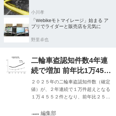
小川孝
「Webikeモトマイレージ」始まる ア
プリでライダーと販売店を元気に
野里卓也
二輪車盗認知件数4年連
続で増加 前年比1万4500
件増／警察庁まとめ
２０２５年の二輪車盗認知件数（確定
値）が、２年連続で１万件超えとなる
１万４５５２件となり、前年比２５％
増と、４年連続で前年を上回ったこと
が、警察庁のまとめで分かった。
編集部