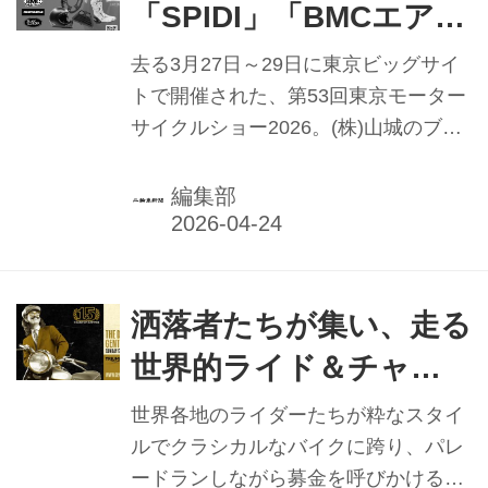
「SPIDI」「BMCエアフ
ィルター」 最新技術を
去る3月27日～29日に東京ビッグサイ
東京モーターサイクル
トで開催された、第53回東京モーター
サイクルショー2026。(株)山城のブー
ショーでお披露目
スには、イタリアより到着した「ＳＰ
【PR】
ＩＤＩ」「ＢＭＣエアフィルター」の
編集部
主要アイテムがディスプレイされた。
そして、両社輸出セールスマネージャ
ー陣の姿も。日本市場への並々ならぬ
期待と意気込みを感じ、今回はその点
洒落者たちが集い、走る
を聞くことにした。
世界的ライド＆チャリ
ティイベント THE
世界各地のライダーたちが粋なスタイ
DISTINGUISHED
ルでクラシカルなバイクに跨り、パレ
ードランしながら募金を呼びかける。