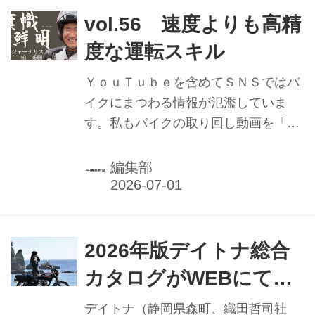
ら４２名で、各地では表彰の伝達が行
vol.56 速度よりも高精
われている。
度な運転スキル
ＹｏｕＴｕｂｅを含めてＳＮＳではバ
イクにまつわる情報が氾濫していま
す。私もバイクの取り回し動画を「柏
チャンネル」でＹｏｕＴｕｂｅにアッ
プしています。
編集部
2026年版デイトナ総合
カタログがWEBにて公
開中 巻頭特集は「会い
デイトナ（静岡県森町、織田哲司社