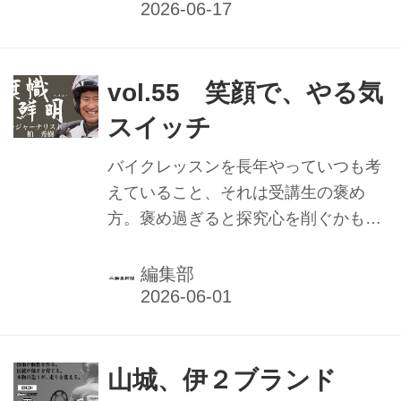
利便性の高い情報ツールとして運営し
てまいります。心苦しい限りですが、
何卒ご理解いただけますようお願い申
し上げます。【スタンダード＋】は電
vol.55 笑顔で、やる気
子版1IDと紙新聞宅配のセット料金と
スイッチ
なります。 なお紙新聞のみのご購読は
引き続き年間22,000円とさせていただ
バイクレッスンを長年やっていつも考
きます。 プラン ID数 年間料金(税込)
えていること、それは受講生の褒め
紙新聞宅配 保存記事数 メール配信 印
方。褒め過ぎると探究心を削ぐかもし
刷/DL バックナンバー閲覧 プレミアム
れないし、受講生が調子に乗って怪我
(仮) 2028年発売予定 スタンダード 1 ...
をするかもしれないから難しい。逆に
編集部
褒めなさ過ぎると、受講生のモチベー
ションが上がらないのも事実です。
山城、伊２ブランド