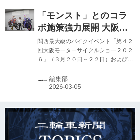
印象を与えると思います。
「モンスト」とのコラ
ボ施策強力展開 大阪・
東京ＭＣショー2026開
関西最大級のバイクイベント「第４２
催概要発表
回大阪モーターサイクルショー２０２
６」（３月２０日～２２日）および国
内最大級のバイクイベント「第５３回
東京モーターサイクルショー」（３月
編集部
２７日～２９日）の開催を前に、主催
者の日本二輪車普及安全協会（日本二
普協／倉石誠司会長）は２月３日、報
道関係者向け説明会（プレスカンファ
レンス）を東京都内で行った。