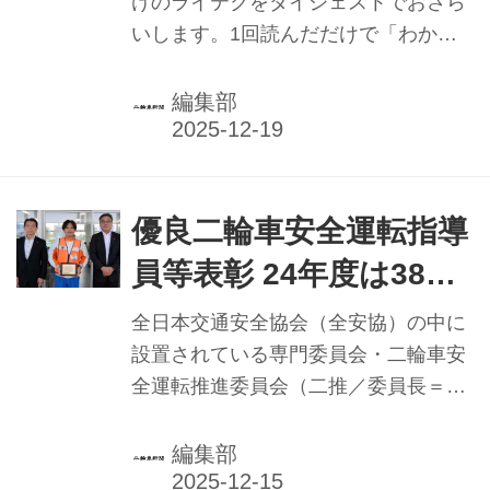
けのライテクをダイジェストでおさら
いします。1回読んだだけで「わかっ
てるよ！」とせず、より高精度な次元
へ進んでいただきたいのです。
編集部
優良二輪車安全運転指導
員等表彰 24年度は38都
道府県から45名／全安
全日本交通安全協会（全安協）の中に
協二推
設置されている専門委員会・二輪車安
全運転推進委員会（二推／委員長＝入
谷誠専務理事）は、顕著な活躍をみせ
た二推認定二輪車安全運転指導員等を
編集部
称える「優良二輪車安全運転指導員等