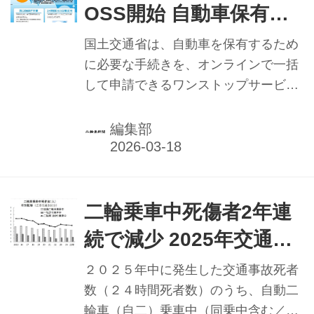
OSS開始 自動車保有関
係手続きのデジタル化
国土交通省は、自動車を保有するため
を推進／国交省
に必要な手続きを、オンラインで一括
して申請できるワンストップサービス
（ＯＳＳ）を２００５年から実施して
いるが、２５年の小型二輪車に続き、
編集部
二輪の軽自動車（軽二輪車）も今年４
月１日から開始する。対象となる手続
きは「新車新規届出」「記載事項変
更」「軽自動車届出済証返納（一時使
二輪乗車中死傷者2年連
用中止）」の３手続き。また、窓口申
続で減少 2025年交通事
請時には、新車新規届出に限り譲渡証
故死者数／警察庁まとめ
明書の提示などが原則不要となる
２０２５年中に発生した交通事故死者
数（２４時間死者数）のうち、自動二
輪車（自二）乗車中（同乗中含む／以