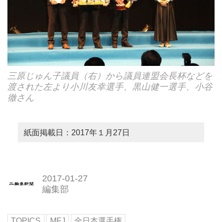
三原じゅん子議員（右）から議員連盟会長杯などを
渡された左より小川友幸選手、黒山健一選手、小谷
徹さん
紙面掲載日：2017年１月27日
2017-01-27
編集部
TOPICS
MFJ
全日本選手権