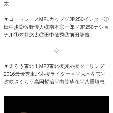
太
▼ロードレースMFLカップ▽JP250インター①
田中歩②佐野優人③南本宗一郎▽JP250ナショ
ナル①笠井悠太②田中敬秀③前田龍哉
◇
▼走ろう東北！MFJ東北復興応援ツーリング
2016最優秀東北応援ライダー＝▽大木孝志▽
夕咲さくら▽高岡哲治▽向笠暁彦▽八重垣恵