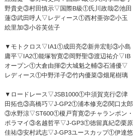
野貴史③村田慎示▽国際B級①氏川政哉②池田
蓮③武田呼人▽レディース①西村亜弥②小玉
絵里加③小谷芙佐子
▼モトクロス▽IA1①成田亮②新井宏彰③小島
庸平▽IA2①能塚智寛②岡野聖③渡辺祐介▽IB
オープン①大倉由揮②大城魁之輔③石浦優▽
レディース①中野洋子②竹内優菜③畑尾樹璃
▼ロードレース▽JSB1000①中須賀克行②津
田拓也③高橋巧▽J-GP2①浦本修充②関口太郎
③水野涼▽ST600①榎戸育寛②チャランポン・
ポラマイ③名越哲平▽J-GP3①徳留真紀②栗原
佳祐③安村武志▽J-GP3ユースカップ①伊達悠