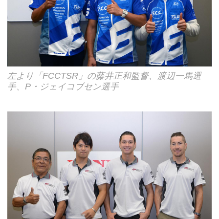
左より「FCCTSR」の藤井正和監督、渡辺一馬選
手、P・ジェイコブセン選手