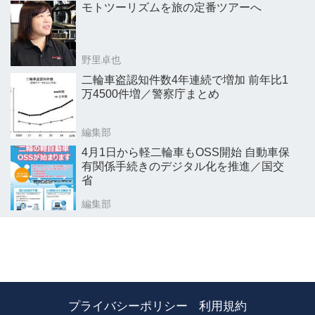
モトツーリズムを旅の定番ツアーへ
野里卓也
二輪車盗認知件数4年連続で増加 前年比1
万4500件増／警察庁まとめ
編集部
4月1日から軽二輪車もOSS開始 自動車保
有関係手続きのデジタル化を推進／国交
省
編集部
プライバシーポリシー
利用規約