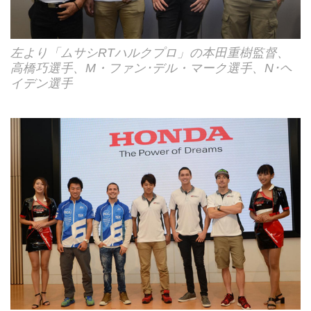
左より「ムサシRTハルクプロ」の本田重樹監督、
高橋巧選手、M・ファン･デル・マーク選手、N･ヘ
イデン選手