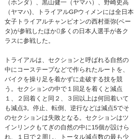
（ホンダ）、黒山健一（ヤマハ）、野崎史高
（ヤマハ)、トライアルGPウィメンには全日本
女子トライアルチャンピオンの西村亜弥(ベー
タ)が参戦したほか多くの日本人選手が各ク
ラスに参戦した。
トライアルは、セクションと呼ばれる自然の
中にコーステープなどで作られたルートを、
バイクを操り足を着かずに走破する技を競
う。セクションの中で１回足を着くと減点
１、２回着くと同２、３回以上は何回着いて
も減点3。停止、転倒、逆行などは減点5でそ
のセクションは失敗となる。セクションはツ
インリンクもてぎの自然の中に15個が設けら
れ、１日で２周し、トータル減点数の最も少