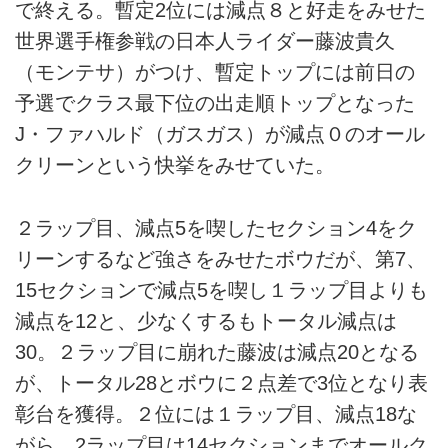
で終える。暫定2位には減点８と好走をみせた
世界選手権参戦の日本人ライダー藤波貴久
（モンテサ）がつけ、暫定トップには前日の
予選でクラス最下位の出走順トップとなった
J・ファハルド（ガスガス）が減点０のオール
クリーンという快挙をみせていた。
２ラップ目、減点5を喫したセクション4をク
リーンするなど強さをみせたボウだが、第7、
15セクションで減点5を喫し１ラップ目よりも
減点を12と、少なくするもトータル減点は
30。２ラップ目に崩れた藤波は減点20となる
が、トータル28とボウに２点差で3位となり表
彰台を獲得。２位には１ラップ目、減点18な
がら、2ラップ目は14セクションまでオールク