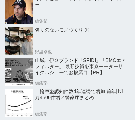
ー
編集部
偽りのないモノづくり ㊤
野里卓也
山城、伊２ブランド「SPIDI」「BMCエア
フィルター」 最新技術を東京モーターサ
イクルショーでお披露目【PR】
編集部
二輪車盗認知件数4年連続で増加 前年比1
万4500件増／警察庁まとめ
編集部