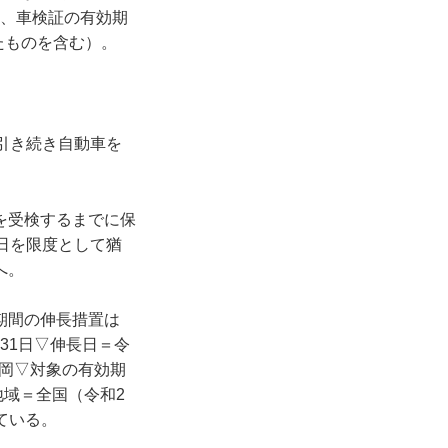
り、車検証の有効期
たものを含む）。
引き続き自動車を
を受検するまでに保
日を限度として猶
へ。
期間の伸長措置は
31日▽伸長日＝令
福岡▽対象の有効期
地域＝全国（令和2
ている。