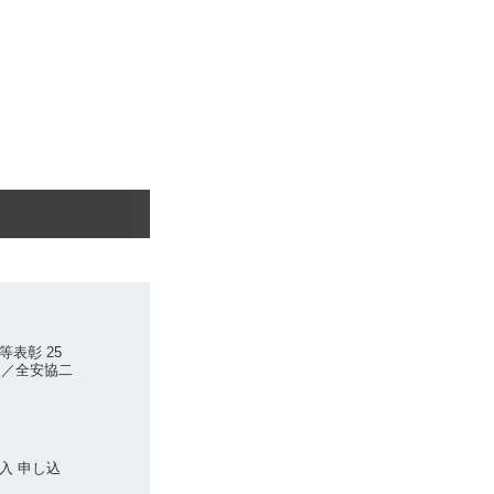
表彰 25
名／全安協二
入 申し込