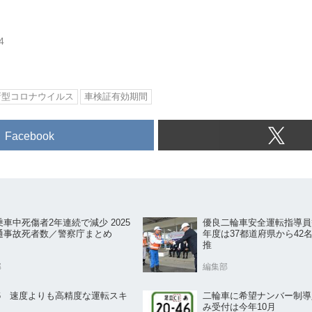
4
新型コロナウイルス
車検証有効期間
Facebook
車中死傷者2年連続で減少 2025
優良二輪車安全運転指導員等
通事故死者数／警察庁まとめ
年度は37都道府県から42
推
部
編集部
.56 速度よりも高精度な運転スキ
二輪車に希望ナンバー制導
み受付は今年10月