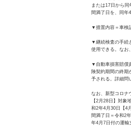
または17日から同
間満了日を、同年
▼措置内容＝車検
▼継続検査の手続
使用できる。なお
▼自動車損害賠償
険契約期間の終期
予される。詳細問
なお、新型コロナ
【2月28日】対象
和2年4月30日【
間満了日＝令和2年
年4月7日付の運