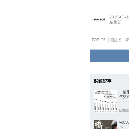
2020-05-1
編集部
TOPICS
国交省
関連記事
二輪乗
年交
編集
vol
ル