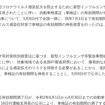
型コロナウイルス感染拡大を防止するために新型インフルエン
延長されたことに伴い、自動車検査証（車検証）の有効期間が令
動車について、5月8日付で全国一律に、同年7月1日まで有効
イルス感染症対策で車検証の有効期間の伸長措置を行ったのは
ザ等対策特別措置法に基づき、新型インフルエンザ等緊急事態
とに伴い、対象地域である全国47都道府県において、爆発的な
出による感染拡大のリスクを排除する必要があることから、道路
用。車検証の有効期間を伸長することとし、5月8日付で公示し
。
有効期間満了日が、令和2年6月1日から6月30日までの自動車
月16日付運輸支局長の公示により、車検証の有効期間の満了す