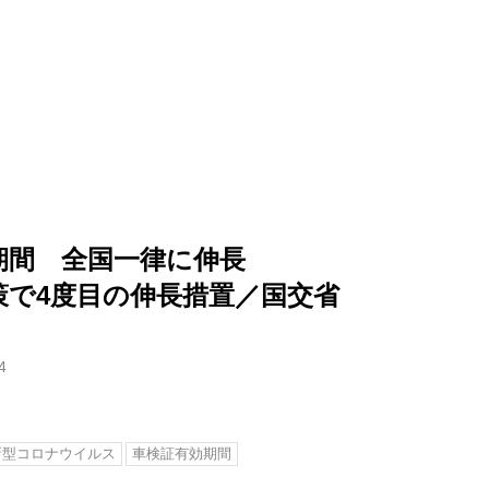
期間 全国一律に伸長
策で4度目の伸長措置／国交省
4
新型コロナウイルス
車検証有効期間