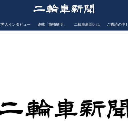
業界人インタビュー
連載「旗幟鮮明」
二輪車新聞とは
ご購読の申