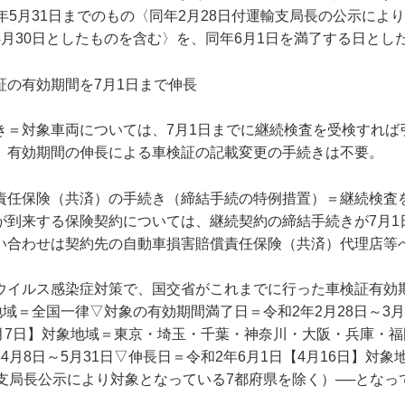
年5月31日までのもの〈同年2月28日付運輸支局長の公示によ
4月30日としたものを含む〉を、同年6月1日を満了する日とし
証の有効期間を7月1日まで伸長
き＝対象車両については、7月1日までに継続検査を受検すれば
、有効期間の伸長による車検証の記載変更の手続きは不要。
責任保険（共済）の手続き（締結手続の特例措置）＝継続検査
が到来する保険契約については、継続契約の締結手続きが7月1
い合わせは契約先の自動車損害賠償責任保険（共済）代理店等
ウイルス感染症対策で、国交省がこれまでに行った車検証有効
地域＝全国一律▽対象の有効期間満了日＝令和2年2月28日～3月
4月7日】対象地域＝東京・埼玉・千葉・神奈川・大阪・兵庫・
4月8日～5月31日▽伸長日＝令和2年6月1日【4月16日】対象
輸支局長公示により対象となっている7都府県を除く）──となっ