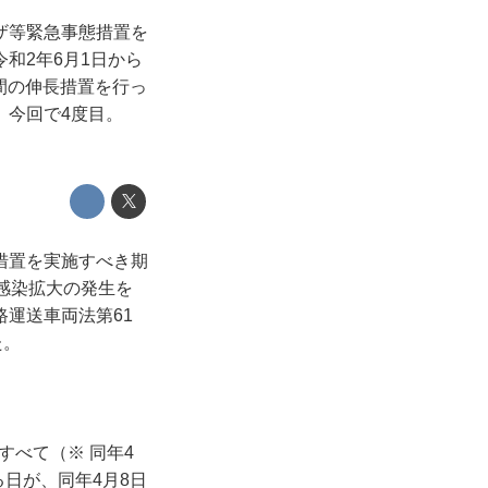
ザ等緊急事態措置を
和2年6月1日から
期間の伸長措置を行っ
、今回で4度目。
措置を実施すべき期
感染拡大の発生を
運送車両法第61
た。
すべて（※ 同年4
る日が、同年4月8日